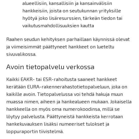
alueellisiin, kansallisiin ja kansainvälisiin
hankkeisiin, joista on seutukunnan yrityksille
hyötyä joko lisäresurssien, tärkeän tiedon tai
vaikutusmahdollisuuksien kautta
Raahen seudun kehityksen parhaillaan käynnissä olevat
ja viimeisimmät päättyneet hankkeet on lueteltu
sivuvalikossa.
Avoin tietopalvelu verkossa
Kaikki EAKR- tai ESR-rahoitusta saaneet hankkeet
kerätään EURA-rakennerahastotietopalveluun, joka on
kaikille avoin. Tietopalvelussa voi tehdä hakuja muun
muassa nimen, aiheen ja hankealueen mukaan. Jokaisella
hankkeella on myös oma numerokoodinsa, millä se
löytyy palvelusta. Päättyneistä hankkeista kerrotaan
hankekuvauksen lisäksi numeeriset tulokset ja
loppuraportin tiivistelmä.