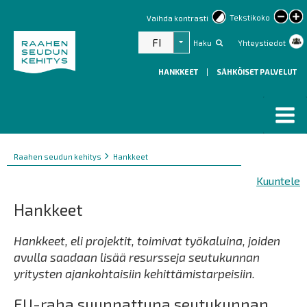
lar
Tekstikoko
Vaihda kontrasti
text
FI
Haku
Yhteystiedot
Listaa lisätoiminnot
HANKKEET
|
SÄHKÖISET PALVELUT
Murupolku
You
Raahen seudun kehitys
Hankkeet
are
Kuuntele
here:
Hankkeet
Hankkeet, eli projektit, toimivat työkaluina, joiden
avulla saadaan lisää resursseja seutukunnan
yritysten ajankohtaisiin kehittämistarpeisiin.
EU-raha suunnattuna seutukunnan