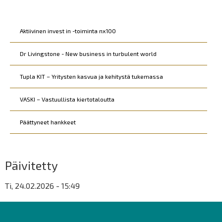
Kohderyhmät
Aktiivinen invest in -toiminta nx100
Dr Livingstone - New business in turbulent world
Tupla KIT – Yritysten kasvua ja kehitystä tukemassa
VASKI – Vastuullista kiertotaloutta
Päättyneet hankkeet
Päivitetty
Ti, 24.02.2026 - 15:49