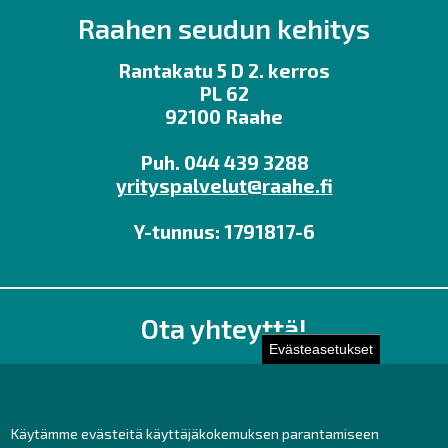
Raahen seudun kehitys
Rantakatu 5 D 2. kerros
PL 62
92100 Raahe
Puh. 044 439 3288
yrityspalvelut@raahe.fi
Y-tunnus: 1791817-6
Ota yhteyttä!
Evästeasetukset
Toimisto
Henkilöstön yhteystiedot
Yhteydenotto
Käytämme evästeitä käyttäjäkokemuksen parantamiseen