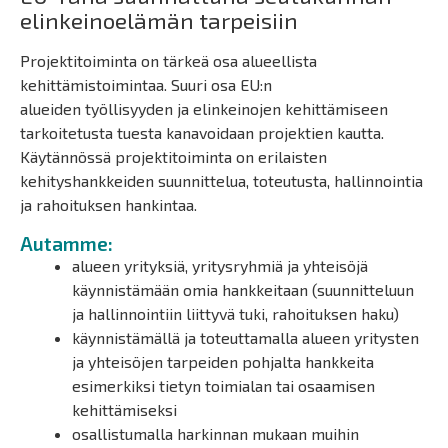
elinkeinoelämän tarpeisiin
Projektitoiminta on tärkeä osa alueellista
kehittämistoimintaa. Suuri osa EU:n
alueiden työllisyyden ja elinkeinojen kehittämiseen
tarkoitetusta tuesta kanavoidaan projektien kautta.
Käytännössä projektitoiminta on erilaisten
kehityshankkeiden suunnittelua, toteutusta, hallinnointia
ja rahoituksen hankintaa.
Autamme:
alueen yrityksiä, yritysryhmiä ja yhteisöjä
käynnistämään omia hankkeitaan (suunnitteluun
ja hallinnointiin liittyvä tuki, rahoituksen haku)
käynnistämällä ja toteuttamalla alueen yritysten
ja yhteisöjen tarpeiden pohjalta hankkeita
esimerkiksi tietyn toimialan tai osaamisen
kehittämiseksi
osallistumalla harkinnan mukaan muihin