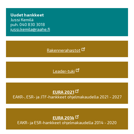
Uudet hankkeet
Jussi Kemilä
puh. 040 830 3018
jussi.kemila@raahe.fi
Rakennerahastot
Leader-tuki
EURA 2021
EAKR-, ESR- ja JTF-hankkeet ohjelmakaudella 2021 - 2027
EURA 2014
EAKR- ja ESR-hankkeet ohjelmakaudella 2014 - 2020