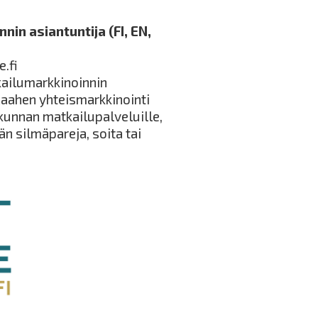
n asiantuntija (FI, EN,
e.fi
ailumarkkinoinnin
Raahen yhteismarkkinointi
kunnan matkailupalveluille,
än silmäpareja, soita tai