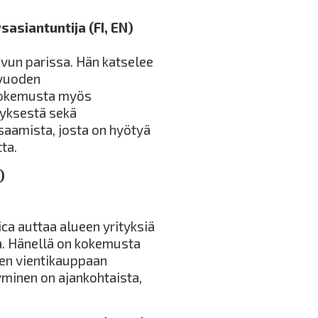
sasiantuntija (FI, EN)
svun parissa. Hän katselee
 vuoden
ökokemusta myös
tyksestä sekä
saamista, josta on hyötyä
ta.
)
ica auttaa alueen yrityksiä
sa. Hänellä on kokemusta
en vientikauppaan
tyminen on ajankohtaista,