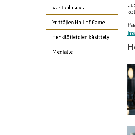
uu
Vastuullisuus
ko
Yrittäjien Hall of Fame
Pä
In
Henkilötietojen käsittely
H
Medialle