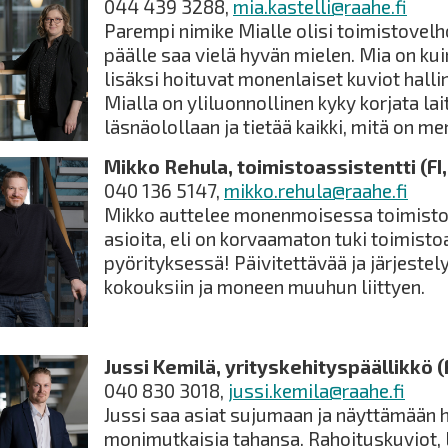
044 439 3288,
mia.kastelli@raahe.fi
Parempi nimike Mialle olisi toimistovelho,
päälle saa vielä hyvän mielen. Mia on ku
lisäksi hoituvat monenlaiset kuviot halli
Mialla on yliluonnollinen kyky korjata lai
läsnäolollaan ja tietää kaikki, mitä on me
Mikko Rehula, toimistoassistentti (FI,
040 136 5147,
mikko.rehula@raahe.fi
Mikko auttelee monenmoisessa toimistot
asioita, eli on korvaamaton tuki toimist
pyörityksessä! Päivitettävää ja järjestely
kokouksiin ja moneen muuhun liittyen.
Jussi Kemilä, yrityskehityspäällikkö (F
040 830 3018,
jussi.kemila@raahe.fi
Jussi saa asiat sujumaan ja näyttämään h
monimutkaisia tahansa. Rahoituskuviot, 