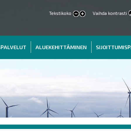
Tekstikoko
Vaihda kontrasti
smaller text
larger text
SPALVELUT
ALUEKEHITTÄMINEN
SIJOITTUMIS