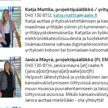
Katja Mattila, projektipäällikkö / yrity
040 130 8112,
katja.mattila@raahe.fi
Katja auttaa yrityksiä kehittämisen ja ka
maailmaa yrittäjän silmin yli kymmenen
yrittäjyyskokemuksella. Katjalla on ty
elektroniikkateollisuudesta ja tuotekehi
lisämausteena vahvaa digimarkkinointio
yrityksen kokoon tai toimialaan katsomat
Janica Mäyrä, projektipäällikkö (FI, EN
040 130 8114,
janica.mayra
[at]
raahe.fi
(janica[dot]mayra[at]raahe[dot]fi)
Helposti lähestyttävä ja ystävällinen Jan
kansainvälistymiseen liittyvissä asiois
muun muassa puurakentamiseen ja taloj
liittyvissä asioissa. Mikäli kansainvälis
Janica auttaa mielellään - ota yhteyttä!