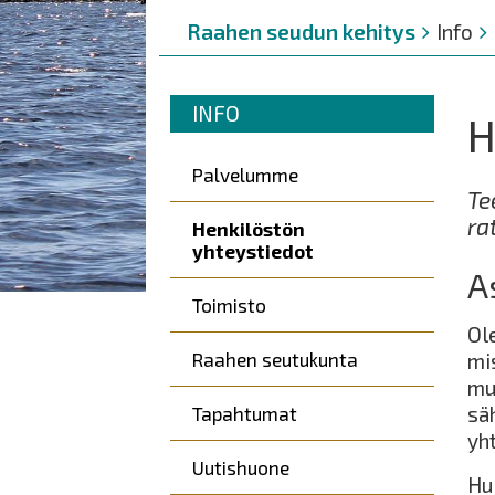
Murupolku
You
Raahen seudun kehitys
Info
are
here:
Murupolku
You
INFO
H
are
Päävalikko
here:
Palvelumme
Te
ra
Henkilöstön
yhteystiedot
A
Toimisto
Ol
Raahen seutukunta
mi
mu
sä
Tapahtumat
yh
Uutishuone
Hu