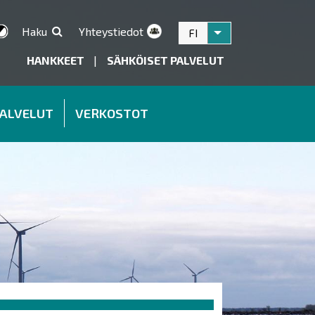
Haku
Yhteystiedot
FI
Listaa lisätoiminnot
HANKKEET
|
SÄHKÖISET PALVELUT
PALVELUT
VERKOSTOT