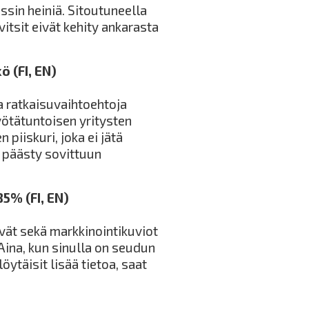
ssin heiniä. Sitoutuneella
itsit eivät kehity ankarasta
ö (FI, EN)
a ratkaisuvaihtoehtoja
yötätuntoisen yritysten
 piiskuri, joka ei jätä
 päästy sovittuun
85% (FI, EN)
vät sekä markkinointikuviot
Aina, kun sinulla on seudun
öytäisit lisää tietoa, saat