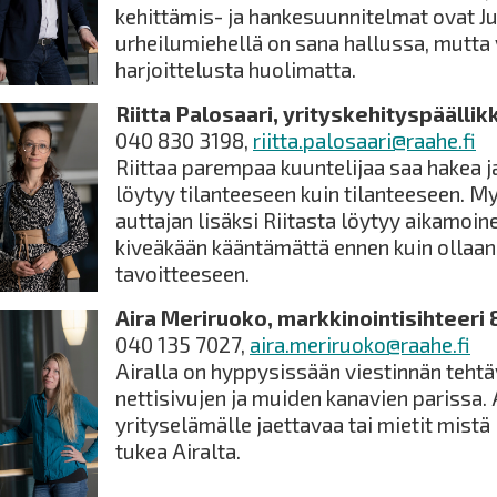
kehittämis- ja hankesuunnitelmat ovat Ju
urheilumiehellä on sana hallussa, mutta v
harjoittelusta huolimatta.
Riitta Palosaari, yrityskehityspäällikk
040 830 3198,
riitta.palosaari@raahe.fi
Riittaa parempaa kuuntelijaa saa hakea j
löytyy tilanteeseen kuin tilanteeseen. M
auttajan lisäksi Riitasta löytyy aikamoinen
kiveäkään kääntämättä ennen kuin ollaan
tavoitteeseen.
Aira Meriruoko, markkinointisihteeri 
040 135 7027,
aira.meriruoko@raahe.fi
Airalla on hyppysissään viestinnän tehtä
nettisivujen ja muiden kanavien parissa. 
yrityselämälle jaettavaa tai mietit mistä l
tukea Airalta.