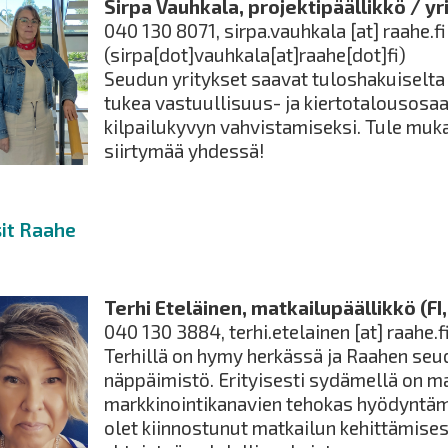
Sirpa Vauhkala, projektipäällikkö / yri
040 130 8071,
sirpa.vauhkala
[at]
raahe.fi
(sirpa[dot]vauhkala[at]raahe[dot]fi)
Seudun yritykset saavat tuloshakuiselta 
tukea vastuullisuus- ja kiertotalousos
kilpailukyvyn vahvistamiseksi. Tule muk
siirtymää yhdessä!
sit Raahe
Terhi Eteläinen, matkailupäällikkö (FI,
040 130 3884,
terhi.etelainen
[at]
raahe.f
Terhillä on hymy herkässä ja Raahen seu
näppäimistö. Erityisesti sydämellä on m
markkinointikanavien tehokas hyödyntämi
olet kiinnostunut matkailun kehittämises