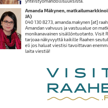
yhteistyömahdollisuuksista.
Amanda Mäkynen, matkailumarkkinoinni
JA)
040 130 8273,
amanda.makynen
[at]
raah
Amandan vahvuus ja vastuualue on matk
monikanavainen sisällöntuotanto. Visit 
tarjoaa näkyvyyttä kaikille Raahen seutu
eli jos haluat viestisi tavoittavan enemm
laita viestiä!