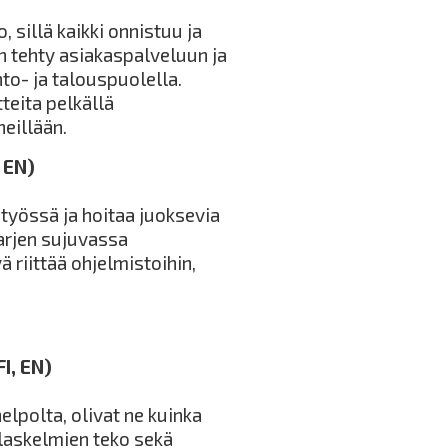
 sillä kaikki onnistuu ja
in tehty asiakaspalveluun ja
nto- ja talouspuolella.
tteita pelkällä
neillään.
 EN)
yössä ja hoitaa juoksevia
oarjen sujuvassa
ä riittää ohjelmistoihin,
I, EN)
elpolta, olivat ne kuinka
laskelmien teko sekä