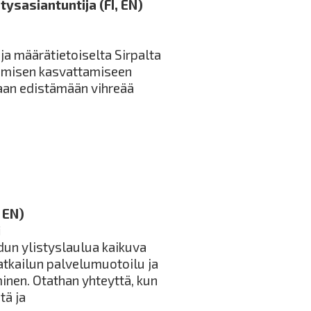
tysasiantuntija (FI, EN)
ja määrätietoiselta Sirpalta
aamisen kasvattamiseen
aan edistämään vihreää
 EN)
i
dun ylistyslaulua kaikuva
atkailun palvelumuotoilu ja
nen. Otathan yhteyttä, kun
tä ja