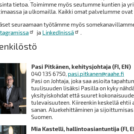
sinta tietoa. Toimimme myös seutumme kuntien ja yri
timaassa ja ulkomailla. Kaikki omat palvelumme ovat
äset seuraamaan työtämme myös somekanavillamm
stagramissa
ja
LinkedInissä
.
enkilöstö
Pasi Pitkänen, kehitysjohtaja (FI, EN)
040 135 6750,
pasi.pitkanen@raahe.fi
Pasi on Johtaja, joka saa asioita tapaht
tuulisuuden lisäksi Pasilla on kyky näh
yksityiskohdat että suuret kokonaisuude
tulevaisuuteen. Kiireenkin keskellä ehti
sanan. Aluekehittäminen ja sijoittumisas
Suomen.
Mia Kastelli, hallintoasiantuntija (FI, 