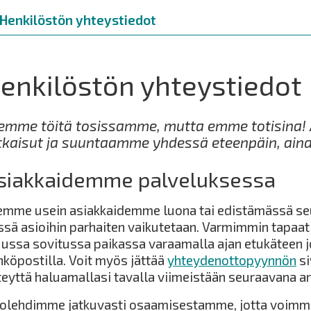
Henkilöstön yhteystiedot
enkilöstön yhteystiedot
emme töitä tosissamme, mutta emme totisina
tkaisut ja suuntaamme yhdessä eteenpäin, aina
siakkaidemme palveluksessa
emme usein asiakkaidemme luona tai edistämässä seut
ssä asioihin parhaiten vaikutetaan. Varmimmin tapaa
ussa sovitussa paikassa varaamalla ajan etukäteen jo
hköpostilla. Voit myös jättää
yhteydenottopyynnön
si
teyttä haluamallasi tavalla viimeistään seuraavana ar
olehdimme jatkuvasti osaamisestamme, jotta voimme