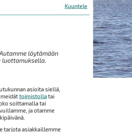
Kuuntele
! Autamme löytämään
 luottamuksella.
ukunnan asioita siellä,
t meidät
toimistolla
tai
ko soittamalla tai
vuillamme, ja otamme
kipäivänä.
 tarjota asiakkaillemme