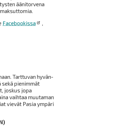
tysten äänitorvena
 maksuttomia.
e
Facebookissa
,
umaan. Tarttuvan hyvän-
dä sekä pienimmät
t, joskus jopa
i aina vaihtaa muutaman
iat vievät Pasia ympäri
EN)