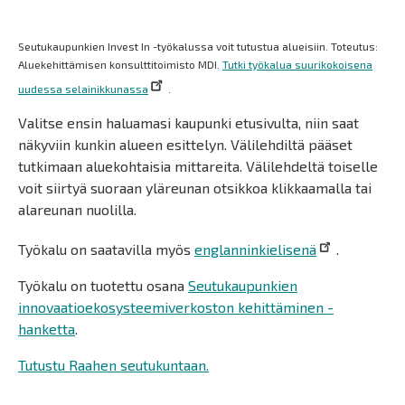
Seutukaupunkien Invest In -työkalussa voit tutustua alueisiin. Toteutus:
Aluekehittämisen konsulttitoimisto MDI.
Tutki työkalua suurikokoisena
uudessa selainikkunassa
.
Valitse ensin haluamasi kaupunki etusivulta, niin saat
näkyviin kunkin alueen esittelyn. Välilehdiltä pääset
tutkimaan aluekohtaisia mittareita. Välilehdeltä toiselle
voit siirtyä suoraan yläreunan otsikkoa klikkaamalla tai
alareunan nuolilla.
Työkalu on saatavilla myös
englanninkielisenä
.
Työkalu on tuotettu osana
Seutukaupunkien
innovaatioekosysteemiverkoston kehittäminen -
hanketta
.
Tutustu Raahen seutukuntaan.