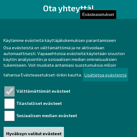
Ota yhteyttä!
Evästeasetukset
Toimisto
Henkilöstön yhteystiedot
Yhteydenotto
Käytämme evästeitä käyttäjäkokemuksen parantamiseen
Osa evästeistä on välttämättömiä ja ne aktivoidaan
Facebook
automaattisesti. Vapaaehtoisia evästeitä käytetään sivuston
Instagram
käytön analysointiin ja sosiaalisen median ominaisuuksien
LinkedIn
tukemiseen. Voit muokata antamiasi suostumuksia milloin
tahansa Evästeasetukset-linkin kautta.
Lisätietoa evästeistä
Välttämättömät evästeet
Tutustu!
Tilastolliset evästeet
Henkilötietojen käsittely
Saavutettavuusseloste
Sosiaalisen median evästeet
Vastuullisuus
Hyväksyn valitut evästeet
Haku