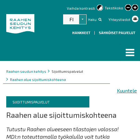
lar
Tekstikoko
Vaihda kontrasti
text
FI
Haku
Yhteystiedot
Listaa lisätoiminnot
HANKKEET
|
SÄHKÖISET PALVELUT
Murupolku
You
Raahen seudun kehitys
Sijoittumispalvelut
are
Raahen alue sijoittumiskohteena
here:
Kuuntele
Murupolku
You
SIJOITTUMISPALVELUT
are
Raahen alue sijoittumiskohteena
here:
Tutustu Raahen alueeseen tilastojen valossa!
MDI:n toteuttamalla työkalulla voit tutkia