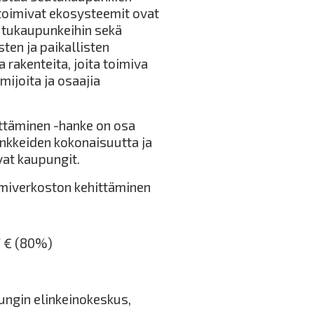
toimivat ekosysteemit ovat
utukaupunkeihin sekä
en ja paikallisten
 rakenteita, joita toimiva
ijoita ja osaajia
ttäminen -hanke on osa
ankkeiden kokonaisuutta ja
vat kaupungit.
miverkoston kehittäminen
7 € (80%)
ungin elinkeinokeskus,