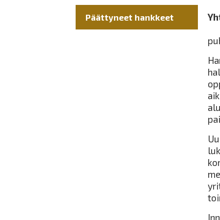
Yh
Päättyneet hankkeet
pu
Ha
ha
op
ai
al
pa
Uu
lu
ko
me
yri
to
In