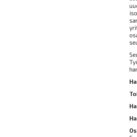
uu
is
sa
yr
os
se
Se
Ty
ha
Ha
To
Ha
Ha
Os