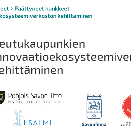
eet
Päättyneet hankkeet
ekosysteemiverkoston kehittäminen
eutukaupunkien
nnovaatioekosysteemive
ehittäminen