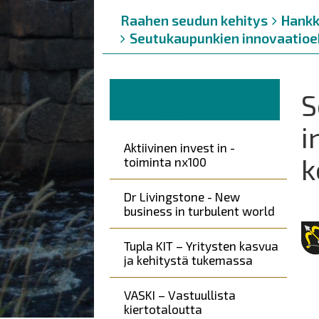
Murupolku
You
Raahen seudun kehitys
Hankk
are
Seutukaupunkien innovaatio
here:
Murupolku
You
PÄÄTTYNEET
S
are
HANKKEET
here:
i
Päävalikko
Kohderyhmät
Aktiivinen invest in -
k
toiminta nx100
Dr Livingstone - New
business in turbulent world
Tupla KIT – Yritysten kasvua
ja kehitystä tukemassa
VASKI – Vastuullista
kiertotaloutta