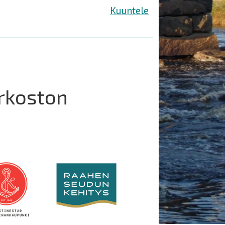
Kuuntele
rkoston