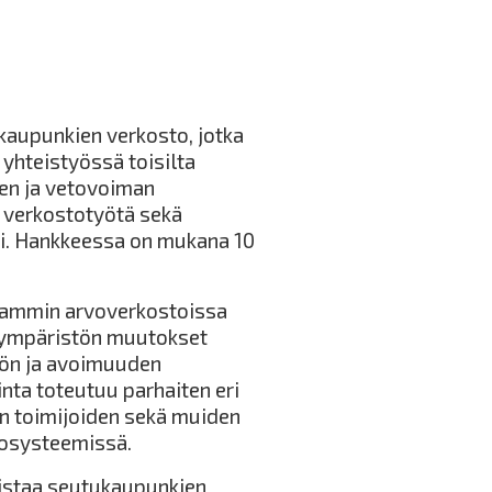
kaupunkien verkosto, jotka
yhteistyössä toisilta
en ja vetovoiman
 verkostotyötä sekä
sti. Hankkeessa on mukana 10
seammin arvoverkostoissa
taympäristön muutokset
yön ja avoimuuden
nta toteutuu parhaiten eri
rin toimijoiden sekä muiden
kosysteemissä.
vistaa seutukaupunkien