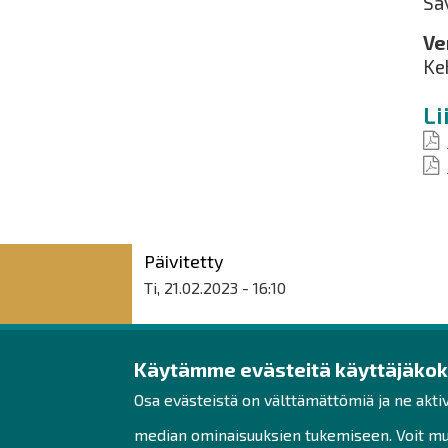
Sa
Ve
Ke
Li
Päivitetty
Ti, 21.02.2023 - 16:10
Käytämme evästeitä käyttäjäko
Raahen seudun kehit
Osa evästeistä on välttämättömiä ja ne akti
Rantakatu 5 D 2. kerros
median ominaisuuksien tukemiseen. Voit muo