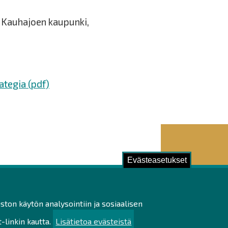
 Kauhajoen kaupunki,
tegia (pdf)
Evästeasetukset
ustu!
ston käytön analysointiin ja sosiaalisen
ilötietojen käsittely
linkin kautta.
Lisätietoa evästeistä