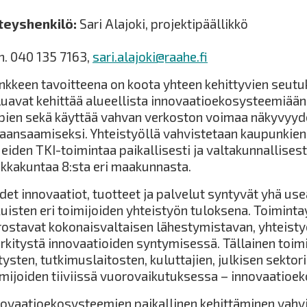
teyshenkilö:
Sari Alajoki, projektipäällikkö
h. 040 135 7163,
sari.alajoki@raahe.fi
nkkeen tavoitteena on koota yhteen kehittyvien seutu
luavat kehittää alueellista innovaatioekosysteemiään 
pien sekä käyttää vahvan verkoston voimaa näkyvyyd
kaansaamiseksi. Yhteistyöllä vahvistetaan kaupunkien
ueiden TKI-toimintaa paikallisesti ja valtakunnallise
ikkakuntaa 8:sta eri maakunnasta.
det innovaatiot, tuotteet ja palvelut syntyvät yhä u
kuisten eri toimijoiden yhteistyön tuloksena. Toimin
rostavat kokonaisvaltaisen lähestymistavan, yhteist
rkitystä innovaatioiden syntymisessä. Tällainen toimi
tysten, tutkimuslaitosten, kuluttajien, julkisen sekto
imijoiden tiiviissä vuorovaikutuksessa – innovaatioe
novaatioekosysteemien paikallinen kehittäminen vah