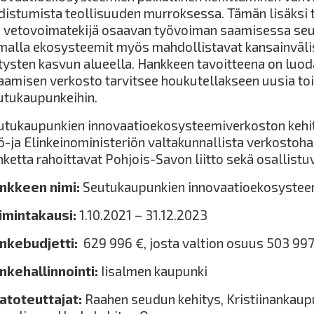
distumista teollisuuden murroksessa. Tämän lisäksi 
o vetovoimatekijä osaavan työvoiman saamisessa se
malla ekosysteemit myös mahdollistavat kansainvälist
itysten kasvun alueella. Hankkeen tavoitteena on luoda
aamisen verkosto tarvitsee houkutellakseen uusia toim
utukaupunkeihin.
utukaupunkien innovaatioekosysteemiverkoston kehi
ö-ja Elinkeinoministeriön valtakunnallista verkostoh
nketta rahoittavat Pohjois-Savon liitto sekä osallistu
nkkeen nimi:
Seutukaupunkien innovaatioekosystee
imintakausi:
1.10.2021 – 31.12.2023
nkebudjetti:
629 996 €, josta valtion osuus 503 99
nkehallinnointi:
Iisalmen kaupunki
atoteuttajat:
Raahen seudun kehitys, Kristiinankaup