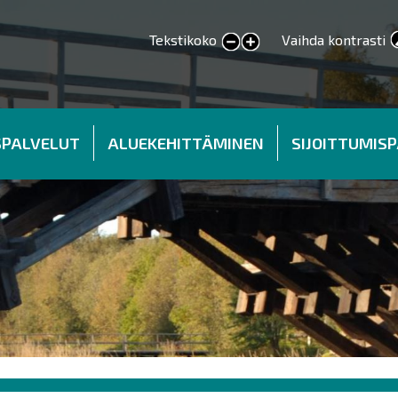
Tekstikoko
Vaihda kontrasti
smaller text
larger text
SPALVELUT
ALUEKEHITTÄMINEN
SIJOITTUMIS