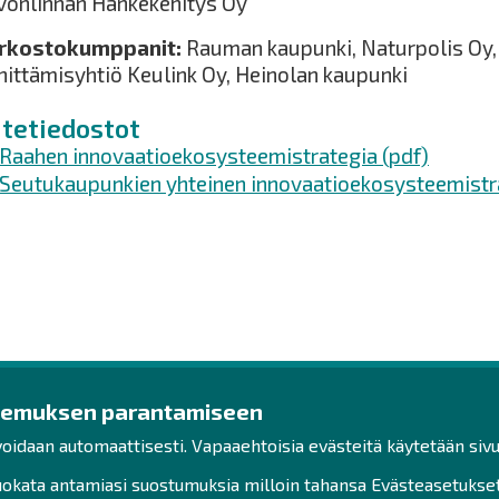
vonlinnan Hankekehitys Oy
rkostokumppanit:
Rauman kaupunki, Naturpolis Oy,
hittämisyhtiö Keulink Oy, Heinolan kaupunki
itetiedostot
Raahen innovaatioekosysteemistrategia (pdf)
Seutukaupunkien yhteinen innovaatioekosysteemistra
kemuksen parantamiseen
ys
Ota yhteyttä!
Tut
voidaan automaattisesti. Vapaaehtoisia evästeitä käytetään sivu
Toimisto
Henk
kata antamiasi suostumuksia milloin tahansa Evästeasetukset-