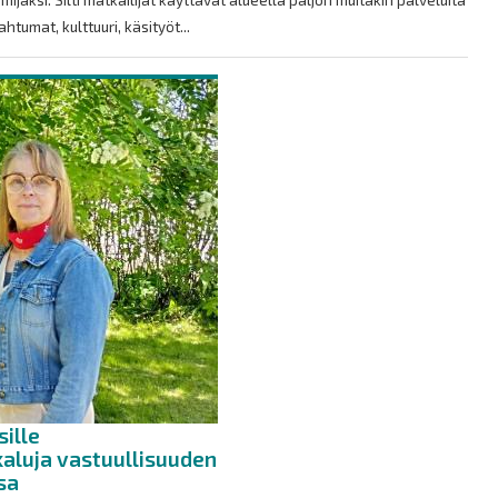
mijaksi. Silti matkailijat käyttävät alueella paljon muitakin palveluita
ahtumat, kulttuuri, käsityöt...
sille
kaluja vastuullisuuden
sa