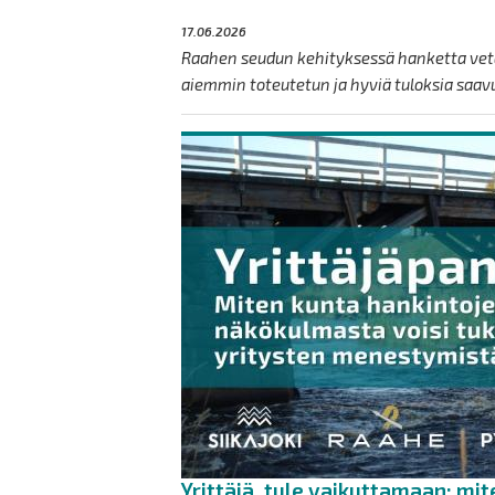
17.06.2026
Raahen seudun kehityksessä hanketta vetä
aiemmin toteutetun ja hyviä tuloksia saa
Yrittäjä, tule vaikuttamaan: mi