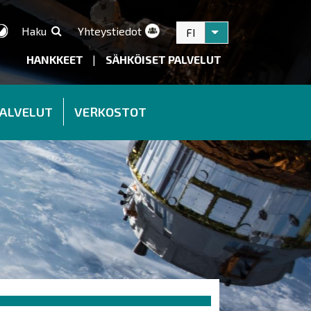
Haku
Yhteystiedot
FI
Listaa lisätoiminnot
HANKKEET
|
SÄHKÖISET PALVELUT
PALVELUT
VERKOSTOT