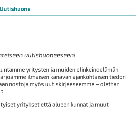
Uutishuone
teiseen uutishuoneeseen!
ukuntamme yritysten ja muiden elinkeinoelämän
e tarjoamme ilmaisen kanavan ajankohtaisen tiedon
ään nostoja myös uutiskirjeeseemme – olethan
i?
ityiset yritykset että alueen kunnat ja muut