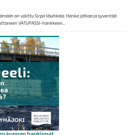
mään on valittu Sirpa Vauhkala. Hanke jatkaa ja syventää
vuttaneen VATUPASSI-hankkeen...
ten kunnan hankinnat