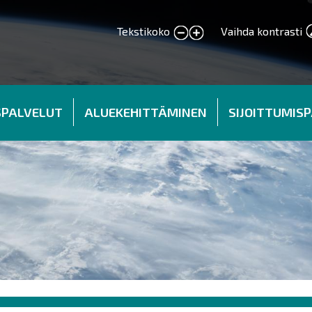
Tekstikoko
Vaihda kontrasti
smaller text
larger text
SPALVELUT
ALUEKEHITTÄMINEN
SIJOITTUMIS