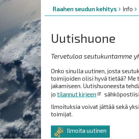
Murupolku
You
Raahen seudun kehitys
Info
are
here:
Uutishuone
Tervetuloa seutukuntamme yh
Onko sinulla uutinen, josta seut
toimijoiden olisi hyvä tietää? M
jakamiseen. Uutishuoneesta tehd
jo
tilannut kirjeen
sähköpostiis
Ilmoituksia voivat jättää sekä yks
toimijat.
Ilmoita uutinen