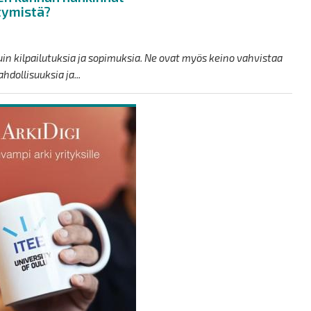
tymistä?
n kilpailutuksia ja sopimuksia. Ne ovat myös keino vahvistaa
dollisuuksia ja...