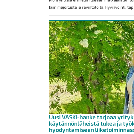
Moni yrittäjä ei miellä itseään matkailualan toi
kuin majoitusta ja ravintoloita. Hyvinvointi, tap
Uusi VASKI-hanke tarjoaa yrityk
käytännönläheistä tukea ja työ
hyödyntämiseen liiketoiminnas