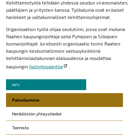
Kehittämistyötä tehdään yhdessä seudun viranomaisten,
päättäjien ja yritysten kanssa. Työkaluina ovat erilaiset
hankkeet ja valtakunnalliset kehittämisohjelmat.
Organisaation työtä ohjaa seututiimi, jossa ovat mukana
Raahen kaupunginjohtaja sekä Pyhäjoen ja Siikajoen
kunnanjohtajat. Juridisesti organisaatio toimii Raahen
kaupungin keskushallinnon vastuuyksikkönä
kehittämislautakunnan alaisuudessa ja noudattaa
kaupungin
hallintosääntöä
.
Murupolku
You
INFO
are
Päävalikko
here:
Palvelumme
Henkilöstön yhteystiedot
Toimisto