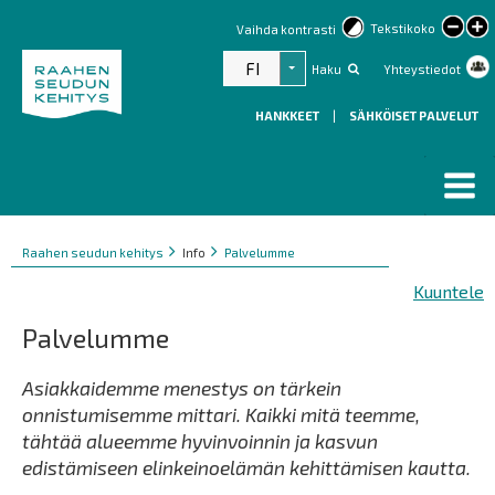
lar
Tekstikoko
Vaihda kontrasti
text
FI
Haku
Yhteystiedot
Listaa lisätoiminnot
HANKKEET
|
SÄHKÖISET PALVELUT
Murupolku
You
Raahen seudun kehitys
Info
Palvelumme
are
Kuuntele
here:
Palvelumme
Asiakkaidemme menestys on tärkein
onnistumisemme mittari. Kaikki mitä teemme,
tähtää alueemme hyvinvoinnin ja kasvun
edistämiseen elinkeinoelämän kehittämisen kautta.