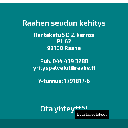
Raahen seudun kehitys
Rantakatu 5 D 2. kerros
PL 62
92100 Raahe
Puh. 044 439 3288
yrityspalvelut@raahe.fi
Y-tunnus: 1791817-6
Ota yhteyttä!
Evästeasetukset
Toimisto
Henkilöstön yhteystiedot