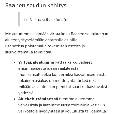
Raahen seudun kehitys
Virtaa yrityselämään!
Me autamme lisäämään virtaa koko Raahen seutukunnan
alueen yrityselämään antamalla asioille
lisäpotkua poistamalla tekemisen esteitä ja
sujuvoittamalla toimintaa.
Yrityspalvelumme
kattaa kaikki vaiheet
ensimmäisestä idean raakileesta
monikansalliseksi konserniksi kasvamiseen asti.
Jokainen asiakas on meille yhtä tärkeä eikä
mikään asia ole liian pieni tai suuri ratkaistavaksi
yhdessä.
Aluekehittämisessä
tuemme alueemme
vahvuuksia ja autamme uusia toimialoja kasvuun
verkostoja hyödyntäen ja koulutusta tarjoamalla.