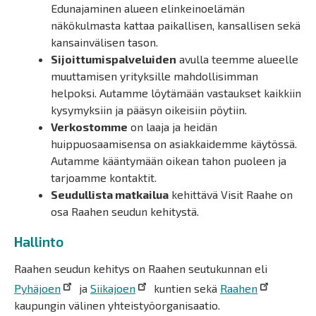
Edunajaminen alueen elinkeinoelämän
näkökulmasta kattaa paikallisen, kansallisen sekä
kansainvälisen tason.
Sijoittumispalveluiden
avulla teemme alueelle
muuttamisen yrityksille mahdollisimman
helpoksi. Autamme löytämään vastaukset kaikkiin
kysymyksiin ja pääsyn oikeisiin pöytiin.
Verkostomme
on laaja ja heidän
huippuosaamisensa on asiakkaidemme käytössä.
Autamme kääntymään oikean tahon puoleen ja
tarjoamme kontaktit.
Seudullista matkailua
kehittävä Visit Raahe on
osa Raahen seudun kehitystä.
Hallinto
Raahen seudun kehitys on Raahen seutukunnan eli
Pyhäjoen
ja
Siikajoen
kuntien sekä
Raahen
kaupungin välinen yhteistyöorganisaatio.