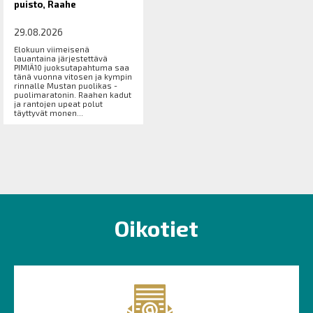
puisto, Raahe
29.08.2026
Elokuun viimeisenä
lauantaina järjestettävä
PIMIÄ10 juoksutapahtuma saa
tänä vuonna vitosen ja kympin
rinnalle Mustan puolikas -
puolimaratonin. Raahen kadut
ja rantojen upeat polut
täyttyvät monen...
Oikotiet