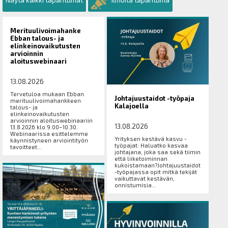
Merituulivoimahanke
Ebban talous- ja
elinkeinovaikutusten
arvioinnin
aloituswebinaari
13.08.2026
Tervetuloa mukaan Ebban
Johtajuustaidot -työpaja
merituulivoimahankkeen
Kalajoella
talous- ja
elinkeinovaikutusten
arvioinnin aloituswebinaariin
13.08.2026
13.8.2026 klo 9.00–10.30.
Webinaarissa esittelemme
Yrityksen kestävä kasvu -
käynnistyneen arviointityön
työpajat: Haluatko kasvaa
tavoitteet...
johtajana, joka saa sekä tiimin
että liiketoiminnan
kukoistamaan?Johtajuustaidot
-työpajassa opit mitkä tekijät
vaikuttavat kestävän,
onnistumisia...