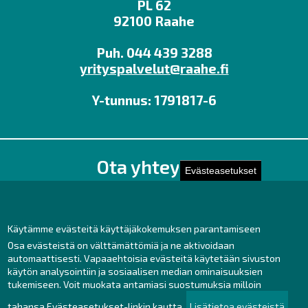
PL 62
92100 Raahe
Puh. 044 439 3288
yrityspalvelut@raahe.fi
Y-tunnus: 1791817-6
Ota yhteyttä!
Evästeasetukset
Toimisto
Henkilöstön yhteystiedot
Yhteydenotto
Käytämme evästeitä käyttäjäkokemuksen parantamiseen
Osa evästeistä on välttämättömiä ja ne aktivoidaan
Facebook
automaattisesti. Vapaaehtoisia evästeitä käytetään sivuston
käytön analysointiin ja sosiaalisen median ominaisuuksien
Instagram
tukemiseen. Voit muokata antamiasi suostumuksia milloin
LinkedIn
tahansa Evästeasetukset-linkin kautta.
Lisätietoa evästeistä