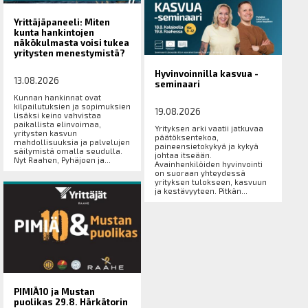
Yrittäjäpaneeli: Miten
kunta hankintojen
näkökulmasta voisi tukea
yritysten menestymistä?
Hyvinvoinnilla kasvua -
13.08.2026
seminaari
Kunnan hankinnat ovat
kilpailutuksien ja sopimuksien
19.08.2026
lisäksi keino vahvistaa
paikallista elinvoimaa,
Yrityksen arki vaatii jatkuvaa
yritysten kasvun
päätöksentekoa,
mahdollisuuksia ja palvelujen
paineensietokykyä ja kykyä
säilymistä omalla seudulla.
johtaa itseään.
Nyt Raahen, Pyhäjoen ja...
Avainhenkilöiden hyvinvointi
on suoraan yhteydessä
yrityksen tulokseen, kasvuun
ja kestävyyteen. Pitkän...
PIMIÄ10 ja Mustan
puolikas 29.8. Härkätorin