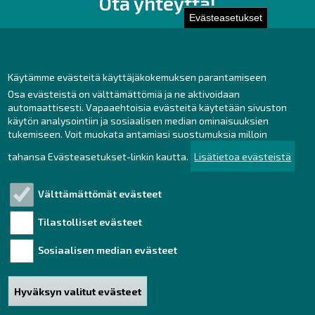
Ota yhteyttä!
Evästeasetukset
Toimisto
Henkilöstön yhteystiedot
Yhteydenotto
Käytämme evästeitä käyttäjäkokemuksen parantamiseen
Osa evästeistä on välttämättömiä ja ne aktivoidaan
Facebook
automaattisesti. Vapaaehtoisia evästeitä käytetään sivuston
Instagram
käytön analysointiin ja sosiaalisen median ominaisuuksien
LinkedIn
tukemiseen. Voit muokata antamiasi suostumuksia milloin
tahansa Evästeasetukset-linkin kautta.
Lisätietoa evästeistä
Välttämättömät evästeet
Tutustu!
Tilastolliset evästeet
Henkilötietojen käsittely
Saavutettavuusseloste
Sosiaalisen median evästeet
Vastuullisuus
Hyväksyn valitut evästeet
Haku
Sivukartta