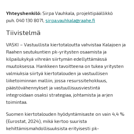
Yhteyshenkilö:
Sirpa Vauhkala, projektipäällikkö
puh. 040 130 8071,
sirpa.vauhkala@raahe.fi
Tiivistelmä
VASKI – Vastuullista kiertotaloutta vahvistaa Kalajoen ja
Raahen seutukuntien pk-yritysten osaamista ja
kilpailukykyä vihreän siirtymän edellyttämässä
muutoksessa. Hankkeen tavoitteena on tukea yritysten
valmiuksia siirtyä kiertotalouden ja vastuullisen
liiketoiminnan malliin, jossa resurssitehokkuus,
päästövähennykset ja vastuullisuusviestintä
integroidaan osaksi strategiaa, johtamista ja arjen
toimintaa.
Suomen kiertotalouden hyödyntämisaste on vain 4,4 %
(Eurostat, 2024), mikä kertoo suurista
kehittämismahdollisuuksista erityisesti pk-