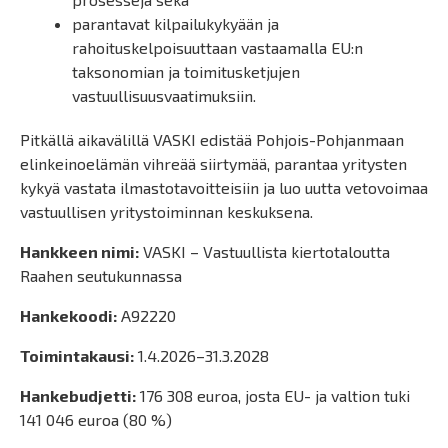
parantavat kilpailukykyään ja
rahoituskelpoisuuttaan vastaamalla EU:n
taksonomian ja toimitusketjujen
vastuullisuusvaatimuksiin.
Pitkällä aikavälillä VASKI edistää Pohjois-Pohjanmaan
elinkeinoelämän vihreää siirtymää, parantaa yritysten
kykyä vastata ilmastotavoitteisiin ja luo uutta vetovoimaa
vastuullisen yritystoiminnan keskuksena.
Hankkeen nimi:
VASKI – Vastuullista kiertotaloutta
Raahen seutukunnassa
Hankekoodi:
A92220
Toimintakausi:
1.4.2026–31.3.2028
Hankebudjetti:
176 308 euroa, josta EU- ja valtion tuki
141 046 euroa (80 %)