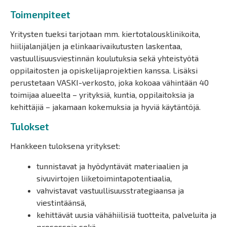
Toimenpiteet
Yritysten tueksi tarjotaan mm. kiertotalousklinikoita,
hiilijalanjäljen ja elinkaarivaikutusten laskentaa,
vastuullisuusviestinnän koulutuksia sekä yhteistyötä
oppilaitosten ja opiskelijaprojektien kanssa. Lisäksi
perustetaan VASKI-verkosto, joka kokoaa vähintään 40
toimijaa alueelta – yrityksiä, kuntia, oppilaitoksia ja
kehittäjiä – jakamaan kokemuksia ja hyviä käytäntöjä.
Tulokset
Hankkeen tuloksena yritykset:
tunnistavat ja hyödyntävät materiaalien ja
sivuvirtojen liiketoimintapotentiaalia,
vahvistavat vastuullisuusstrategiaansa ja
viestintäänsä,
kehittävät uusia vähähiilisiä tuotteita, palveluita ja
prosesseja sekä