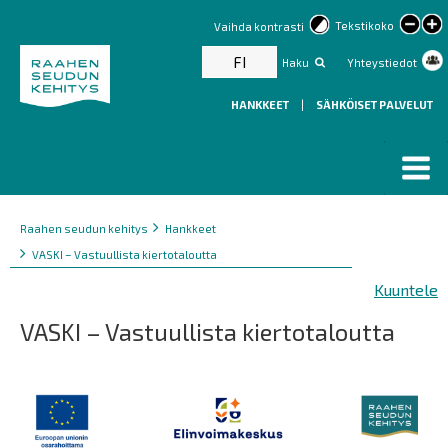
lar
Tekstikoko
Vaihda kontrasti
text
FI
Haku
Yhteystiedot
HANKKEET
|
SÄHKÖISET PALVELUT
Murupolku
You
Raahen seudun kehitys
Hankkeet
are
VASKI – Vastuullista kiertotaloutta
here:
Kuuntele
VASKI – Vastuullista kiertotaloutta