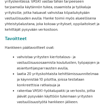
yrityskentässä. VASKI vastaa tähän tarpeeseen
tarjoamalla käytännön tukea, osaamista ja työkaluja
yrityksille, jotka haluavat vahvistaa kilpailukykyään
vastuullisuuden avulla. Hanke toimii myös alueellisena
yhteistyöalustana, joka kokoaa yritykset, oppilaitokset ja
kehittäjät pysyvään verkostoon.
Tavoitteet
Hankkeen päätavoitteet ovat:
vahvistaa yritysten kiertotalous- ja
vastuullisuusosaamista koulutusten, työpajojen ja
asiantuntijasparrausten avulla,
laatia 20 yrityskohtaista kehittämissuunnitelmaa
ja käynnistää 10 pilottia, joissa testataan
konkreettisia ratkaisuja ja
rakentaa VASKI-työkalupakki ja verkosto, jotka
jäävät pysyvään käyttöön tukemaan yritysten
vastuullisuustyötä hankkeen jälkeen.