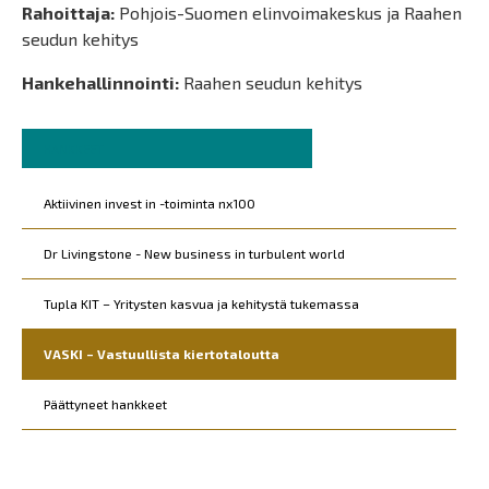
Rahoittaja:
Pohjois-Suomen elinvoimakeskus ja Raahen
seudun kehitys
Hankehallinnointi:
Raahen seudun kehitys
Murupolku
You
HANKKEET
are
Päävalikko
Kohderyhmät
here:
Aktiivinen invest in -toiminta nx100
Dr Livingstone - New business in turbulent world
Tupla KIT – Yritysten kasvua ja kehitystä tukemassa
VASKI – Vastuullista kiertotaloutta
Päättyneet hankkeet