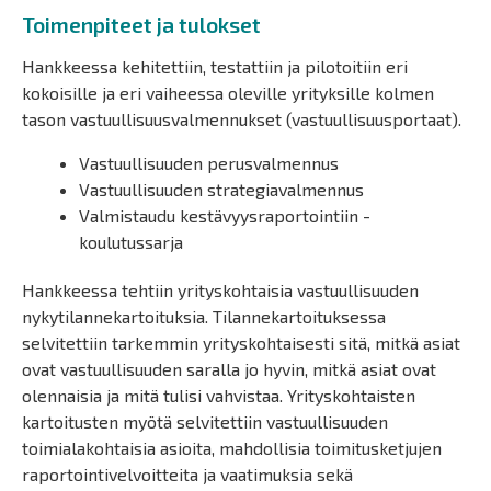
Toimenpiteet ja tulokset
Hankkeessa kehitettiin, testattiin ja pilotoitiin eri
kokoisille ja eri vaiheessa oleville yrityksille kolmen
tason vastuullisuusvalmennukset (vastuullisuusportaat).
Vastuullisuuden perusvalmennus
Vastuullisuuden strategiavalmennus
Valmistaudu kestävyysraportointiin -
koulutussarja
Hankkeessa tehtiin yrityskohtaisia vastuullisuuden
nykytilannekartoituksia. Tilannekartoituksessa
selvitettiin tarkemmin yrityskohtaisesti sitä, mitkä asiat
ovat vastuullisuuden saralla jo hyvin, mitkä asiat ovat
olennaisia ja mitä tulisi vahvistaa. Yrityskohtaisten
kartoitusten myötä selvitettiin vastuullisuuden
toimialakohtaisia asioita, mahdollisia toimitusketjujen
raportointivelvoitteita ja vaatimuksia sekä