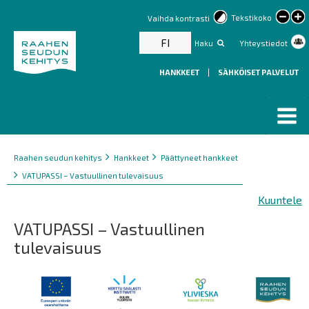
lar
Tekstikoko
Vaihda kontrasti
text
FI
Haku
Yhteystiedot
HANKKEET
|
SÄHKÖISET PALVELUT
Murupolku
You
Raahen seudun kehitys
Hankkeet
Päättyneet hankkeet
are
VATUPASSI – Vastuullinen tulevaisuus
here:
Kuuntele
VATUPASSI – Vastuullinen
tulevaisuus