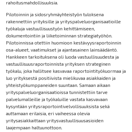
rahoitusmahdollisuuksia.
Pilotoinnin ja sidosryhmäyhteistyön tuloksena
rakennettiin yrityksille ja yrityspalveluorganisaatioille
työkaluja vastuullisuustyön kehittämiseen,
dokumentointiin ja liiketoiminnan strategiatyöhön.
Pilotoinnissa otettiin huomioon kestävyysraportoinnin
osa-alueet, vaatimukset ja ajantasainen lainsäädäntö.
Hankkeen tarkoituksena oli luoda vastuullisuudesta ja
vastuullisuusraportoinnista yrityksen strateginen
työkalu, joka hallitsee kasvavaa raportointityökuormaa ja
luo yrityksestä positiivista mielikuvaa asiakkaiden ja
yhteistyökumppaneiden suuntaan. Samaan aikaan
yrityspalveluorganisaatioissa tunnistettiin tarve
palvelumalleille ja työkaluille vastata kasvavaan
kysyntään yritysraportointivelvollisuuksista sekä
auttamaan erilaisia, eri vaiheessa olevia
yritysasiakkaittaan yritysvastuullisuusasioiden
laajempaan haltuunottoon.