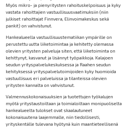
Myös mikro- ja pienyritysten rahoituskelpoisuus ja kyky
vastata rahoittajien vastuullisuusvaatimuksiin (niin
julkiset rahoittajat Finnvera, Elinvoimakeskus sekä
pankit) on vahvistunut.
Hankealueella vastuullisuustematiikan ympärille on
perustettu uutta liiketoimintaa ja kehitetty olemassa
olevien yritysten palveluja siten, että liiketoiminta on
kehittynyt, kasvanut ja lisännyt työpaikkoja. Kalajoen
seudun yrityspalvelukeskuksessa ja Raahen seudun
kehityksessä yrityspalvelutoimijoiden kyky huomioida
vastuullisuus eri palveluissa ja tilanteissa olevien
yritysten kannalta on vahvistunut.
Valmennuskokonaisuuksien ja tuotettujen työkalujen
myötä yritystaustoiltaan ja toimialoiltaan monipuoliselta
hankealueelta tulokset ovat skaalautuneet
kokonaisuutena laajemmalle, niin tiedollisesti,
yrityskentälle tulevana hyötynä kuin maantieteellisenä