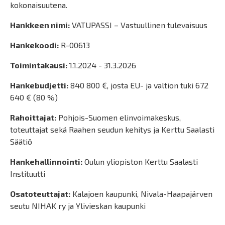
kokonaisuutena.
Hankkeen nimi:
VATUPASSI – Vastuullinen tulevaisuus
Hankekoodi:
R-00613
Toimintakausi:
1.1.2024 - 31.3.2026
Hankebudjetti:
840 800 €, josta EU- ja valtion tuki 672
640 € (80 %)
Rahoittajat:
Pohjois-Suomen elinvoimakeskus,
toteuttajat sekä Raahen seudun kehitys ja Kerttu Saalasti
Säätiö
Hankehallinnointi:
Oulun yliopiston Kerttu Saalasti
Instituutti
Osatoteuttajat:
Kalajoen kaupunki, Nivala-Haapajärven
seutu NIHAK ry ja Ylivieskan kaupunki