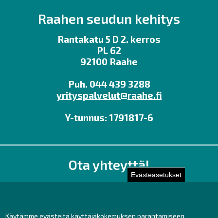
Raahen seudun kehitys
Rantakatu 5 D 2. kerros
PL 62
92100 Raahe
Puh. 044 439 3288
yrityspalvelut@raahe.fi
Y-tunnus: 1791817-6
Ota yhteyttä!
Evästeasetukset
Toimisto
Henkilöstön yhteystiedot
Yhteydenotto
Käytämme evästeitä käyttäjäkokemuksen parantamiseen