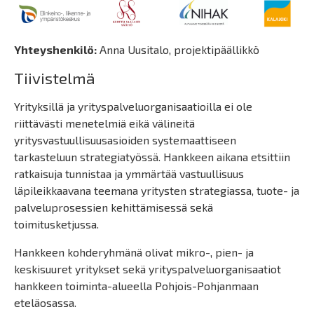
Yhteyshenkilö:
Anna Uusitalo, projektipäällikkö
Tiivistelmä
Yrityksillä ja yrityspalveluorganisaatioilla ei ole
riittävästi menetelmiä eikä välineitä
yritysvastuullisuusasioiden systemaattiseen
tarkasteluun strategiatyössä. Hankkeen aikana etsittiin
ratkaisuja tunnistaa ja ymmärtää vastuullisuus
läpileikkaavana teemana yritysten strategiassa, tuote- ja
palveluprosessien kehittämisessä sekä
toimitusketjussa.
Hankkeen kohderyhmänä olivat mikro-, pien- ja
keskisuuret yritykset sekä yrityspalveluorganisaatiot
hankkeen toiminta-alueella Pohjois-Pohjanmaan
eteläosassa.