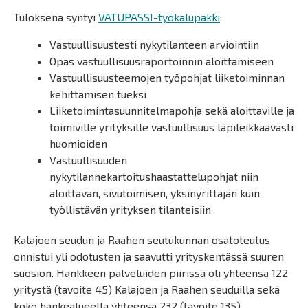
Tuloksena syntyi
VATUPASSI-työkalupakki
:
Vastuullisuustesti nykytilanteen arviointiin
Opas vastuullisuusraportoinnin aloittamiseen
Vastuullisuusteemojen työpohjat liiketoiminnan
kehittämisen tueksi
Liiketoimintasuunnitelmapohja sekä aloittaville ja
toimiville yrityksille vastuullisuus läpileikkaavasti
huomioiden
Vastuullisuuden
nykytilannekartoitushaastattelupohjat niin
aloittavan, sivutoimisen, yksinyrittäjän kuin
työllistävän yrityksen tilanteisiin
Kalajoen seudun ja Raahen seutukunnan osatoteutus
onnistui yli odotusten ja saavutti yrityskentässä suuren
suosion. Hankkeen palveluiden piirissä oli yhteensä 122
yritystä (tavoite 45) Kalajoen ja Raahen seuduilla sekä
koko hankealueella yhteensä 232 (tavoite 135).