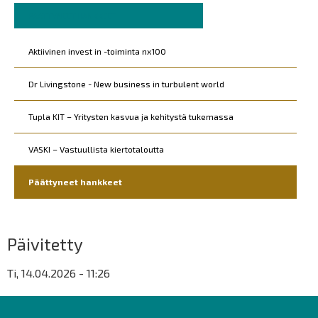
Murupolku
You
PÄÄTTYNEET HANKKEET
are
Päävalikko
Kohderyhmät
here:
Aktiivinen invest in -toiminta nx100
Dr Livingstone - New business in turbulent world
Tupla KIT – Yritysten kasvua ja kehitystä tukemassa
VASKI – Vastuullista kiertotaloutta
Päättyneet hankkeet
Päivitetty
Ti, 14.04.2026 - 11:26