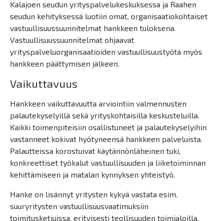
Kalajoen seudun yrityspalvelukeskuksessa ja Raahen
seudun kehityksessä luotiin omat, organisaatiokohtaiset
vastuullisuussuunnitelmat hankkeen tuloksena.
Vastuullisuussuunnitelmat ohjaavat
yrityspalveluorganisaatioiden vastuullisuustyötä myös
hankkeen päättymisen jälkeen.
Vaikuttavuus
Hankkeen vaikuttavuutta arviointiin valmennusten
palautekyselyillä sekä yrityskohtaisilla keskusteluilla.
Kaikki toimenpiteisiin osallistuneet ja palautekyselyihin
vastanneet kokivat hyötyneensä hankkeen palveluista.
Palautteissa korostuivat käytännönläheinen tuki,
konkreettiset työkalut vastuullisuuden ja liiketoiminnan
kehittämiseen ja matalan kynnyksen yhteistyö.
Hanke on lisännyt yritysten kykyä vastata esim.
suuryritysten vastuullisuusvaatimuksiin
toimitusketjuissa, erityisesti teollisuuden toimialoilla.