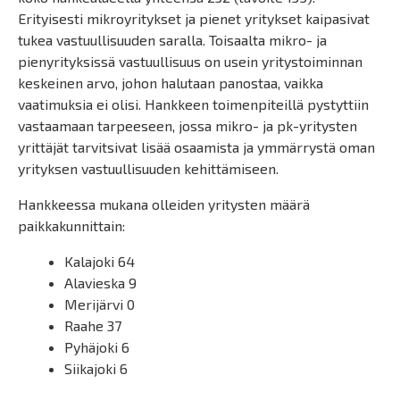
Erityisesti mikroyritykset ja pienet yritykset kaipasivat
tukea vastuullisuuden saralla. Toisaalta mikro- ja
pienyrityksissä vastuullisuus on usein yritystoiminnan
keskeinen arvo, johon halutaan panostaa, vaikka
vaatimuksia ei olisi. Hankkeen toimenpiteillä pystyttiin
vastaamaan tarpeeseen, jossa mikro- ja pk-yritysten
yrittäjät tarvitsivat lisää osaamista ja ymmärrystä oman
yrityksen vastuullisuuden kehittämiseen.
Hankkeessa mukana olleiden yritysten määrä
paikkakunnittain:
Kalajoki 64
Alavieska 9
Merijärvi 0
Raahe 37
Pyhäjoki 6
Siikajoki 6