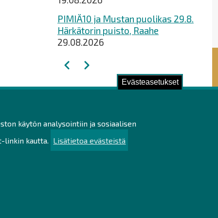
PIMIÄ10 ja Mustan puolikas 29.8.
Härkätorin puisto, Raahe
29.08.2026
Sivutus
Edellinen
Seuraava
Evästeasetukset
ustu!
ston käytön analysointiin ja sosiaalisen
ilötietojen käsittely
linkin kautta.
Lisätietoa evästeistä
utettavuusseloste
uullisuus
u
kartta