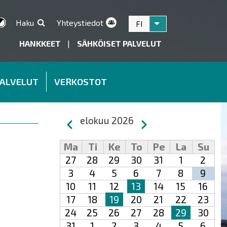
Haku
Yhteystiedot
FI
Listaa lisätoiminnot
HANKKEET
|
SÄHKÖISET PALVELUT
PALVELUT
VERKOSTOT
Sivutus
elokuu 2026
Edellinen
Seuraava
Ma
Ti
Ke
To
Pe
La
Su
27
28
29
30
31
1
2
3
4
5
6
7
8
9
10
11
12
13
14
15
16
17
18
19
20
21
22
23
24
25
26
27
28
29
30
31
1
2
3
4
5
6