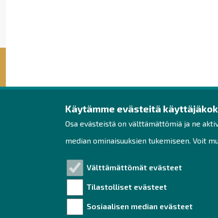
Käytämme evästeitä käyttäjäko
Raahen seudun kehit
Osa evästeistä on välttämättömiä ja ne akti
Rantakatu 5 D 2. kerros
median ominaisuuksien tukemiseen. Voit muo
PL 62
92100 Raahe
Välttämättömät evästeet
Puh. 044 439 3288
Tilastolliset evästeet
yrityspalvelut@raahe.fi
Sosiaalisen median evästeet