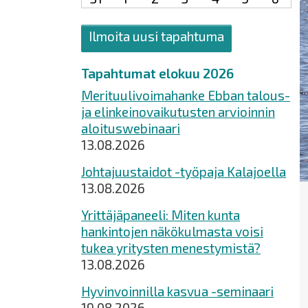
Ilmoita uusi tapahtuma
Tapahtumat elokuu 2026
Merituulivoimahanke Ebban talous-
ja elinkeinovaikutusten arvioinnin
aloituswebinaari
13.08.2026
Johtajuustaidot -työpaja Kalajoella
13.08.2026
Yrittäjäpaneeli: Miten kunta
hankintojen näkökulmasta voisi
tukea yritysten menestymistä?
13.08.2026
Hyvinvoinnilla kasvua -seminaari
19.08.2026