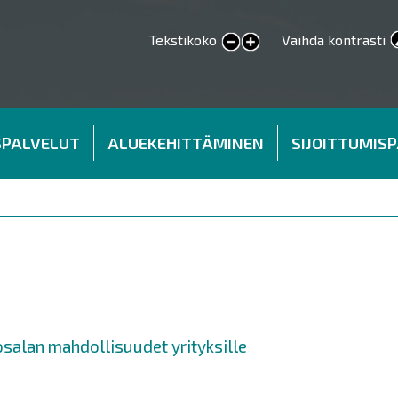
Tekstikoko
Vaihda kontrasti
smaller text
larger text
SPALVELUT
ALUEKEHITTÄMINEN
SIJOITTUMIS
salan mahdollisuudet yrityksille