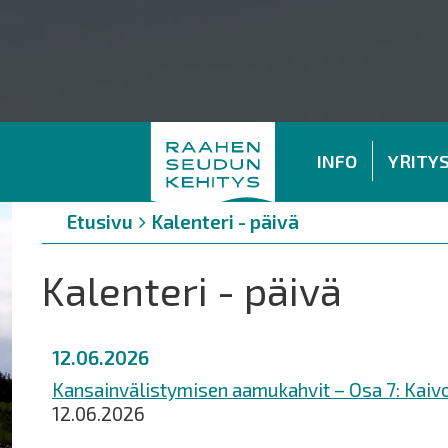
INFO
YRITY
Murupolku
You
Etusivu
Kalenteri - päivä
are
here:
Kalenteri - päivä
12.06.2026
Kansainvälistymisen aamukahvit – Osa 7: Kaivo
12.06.2026