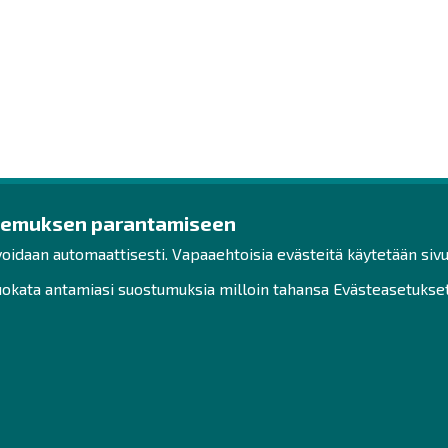
kemuksen parantamiseen
ys
Ota yhteyttä!
Tut
voidaan automaattisesti. Vapaaehtoisia evästeitä käytetään sivu
Toimisto
Henk
kata antamiasi suostumuksia milloin tahansa Evästeasetukset-
Henkilöstön yhteystiedot
Saav
Yhteydenotto
Vast
Hak
Facebook
Sivu
Instagram
LinkedIn