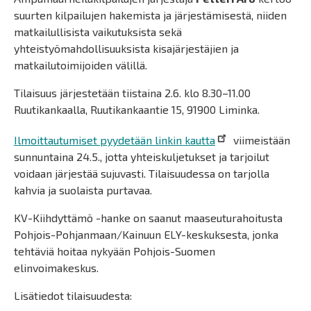
suurten kilpailujen hakemista ja järjestämisestä, niiden
matkailullisista vaikutuksista sekä
yhteistyömahdollisuuksista kisajärjestäjien ja
matkailutoimijoiden välillä.
Tilaisuus järjestetään tiistaina 2.6. klo 8.30–11.00
Ruutikankaalla, Ruutikankaantie 15, 91900 Liminka.
Ilmoittautumiset pyydetään linkin kautta
viimeistään
sunnuntaina 24.5., jotta yhteiskuljetukset ja tarjoilut
voidaan järjestää sujuvasti. Tilaisuudessa on tarjolla
kahvia ja suolaista purtavaa.
KV-Kiihdyttämö -hanke on saanut maaseuturahoitusta
Pohjois-Pohjanmaan/Kainuun ELY-keskuksesta, jonka
tehtäviä hoitaa nykyään Pohjois-Suomen
elinvoimakeskus.
Lisätiedot tilaisuudesta: