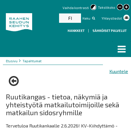
lar
Tekstikoko
Vaihda kontrasti
text
FI
Haku
Yhteystiedot
HANKKEET
|
SÄHKÖISET PALVELUT
Murupolku
You
Etusivu
Tapahtumat
are
Kuuntele
here:
Ruutikangas - tietoa, näkymiä ja
yhteistyötä matkailutoimijoille sekä
matkailun sidosryhmille
Tervetuloa Ruutikankaalle 2.6.2026! KV-Kiihdyttämö -