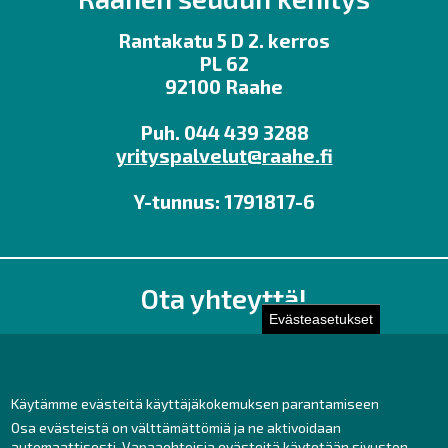
Rantakatu 5 D 2. kerros
PL 62
92100 Raahe
Puh. 044 439 3288
yrityspalvelut@raahe.fi
Y-tunnus: 1791817-6
Ota yhteyttä!
Evästeasetukset
Toimisto
Henkilöstön yhteystiedot
Yhteydenotto
Käytämme evästeitä käyttäjäkokemuksen parantamiseen
Osa evästeistä on välttämättömiä ja ne aktivoidaan
Facebook
automaattisesti. Vapaaehtoisia evästeitä käytetään sivuston