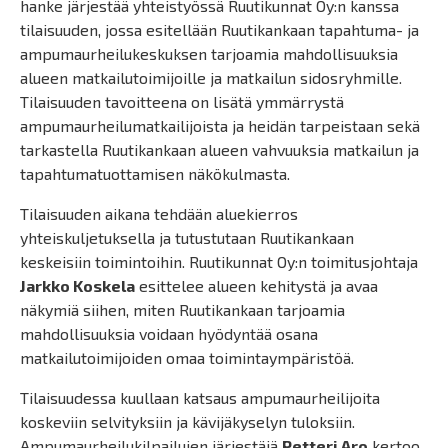
hanke järjestää yhteistyössä Ruutikunnat Oy:n kanssa
tilaisuuden, jossa esitellään Ruutikankaan tapahtuma- ja
ampumaurheilukeskuksen tarjoamia mahdollisuuksia
alueen matkailutoimijoille ja matkailun sidosryhmille.
Tilaisuuden tavoitteena on lisätä ymmärrystä
ampumaurheilumatkailijoista ja heidän tarpeistaan sekä
tarkastella Ruutikankaan alueen vahvuuksia matkailun ja
tapahtumatuottamisen näkökulmasta.
Tilaisuuden aikana tehdään aluekierros
yhteiskuljetuksella ja tutustutaan Ruutikankaan
keskeisiin toimintoihin. Ruutikunnat Oy:n toimitusjohtaja
Jarkko Koskela
esittelee alueen kehitystä ja avaa
näkymiä siihen, miten Ruutikankaan tarjoamia
mahdollisuuksia voidaan hyödyntää osana
matkailutoimijoiden omaa toimintaympäristöä.
Tilaisuudessa kuullaan katsaus ampumaurheilijoita
koskeviin selvityksiin ja kävijäkyselyn tuloksiin.
Ampumaurheilukilpailujen järjestäjä
Petteri Aro
kertoo