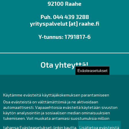
92100 Raahe
Puh. 044 439 3288
yrityspalvelut
[at]
raahe.fi
Y-tunnus: 1791817-6
Ota yhteyttä!
Evästeasetukset
Toimisto
Henkilöstön yhteystiedot
Yhteydenotto
Käytämme evästeitä käyttäjäkokemuksen parantamiseen
Osa evästeistä on välttämättömiä ja ne aktivoidaan
Facebook
automaattisesti. Vapaaehtoisia evästeitä käytetään sivuston
Instagram
käytön analysointiin ja sosiaalisen median ominaisuuksien
LinkedIn
tukemiseen. Voit muokata antamiasi suostumuksia milloin
tahansa Evästeasetukset-linkin kautta.
Lisätietoa evästeistä