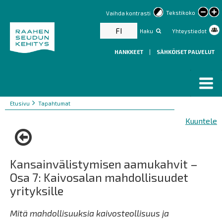
lar
Tekstikoko
Vaihda kontrasti
text
FI
Haku
Yhteystiedot
HANKKEET
|
SÄHKÖISET PALVELUT
Murupolku
You
Etusivu
Tapahtumat
are
Kuuntele
here:
Kansainvälistymisen aamukahvit –
Osa 7: Kaivosalan mahdollisuudet
yrityksille
Mitä mahdollisuuksia kaivosteollisuus ja