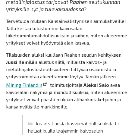
metallinjalostus tarjoavat Raahen seutukunnan
yrityksille nyt ja tulevaisuudessa?
Tervetuloa mukaan Kansainvälistymisen aamukahveille!
Tällä kertaa tutustumme kaivosalan
liiketoimintamahdollisuuksiin ja siihen, miten alueemme
yritykset voivat hyödyntää alan kasvua.
Tilaisuuden aluksi kuullaan Raahen seudun kehityksen
Jussi Kemilän
alustus siitä, millaista kaivos- ja
metallinjalostusteollisuuteen liittyvää osaamista ja
yritystoimintaa alueeltamme löytyy. Tämän jälkeen
Mining Finlandin
toimitusjohtaja
Aleksi Salo
avaa
kaivosalan näkymiä ja mahdollisuuksia, miten alueemme
yritykset voivat päästä mukaan alihankintaketjuihin ja
kansainvälisille markkinoille.
Jos etsit uusia kasvumahdollisuuksia tai
haluat kuulla laajemmin kaivosalan