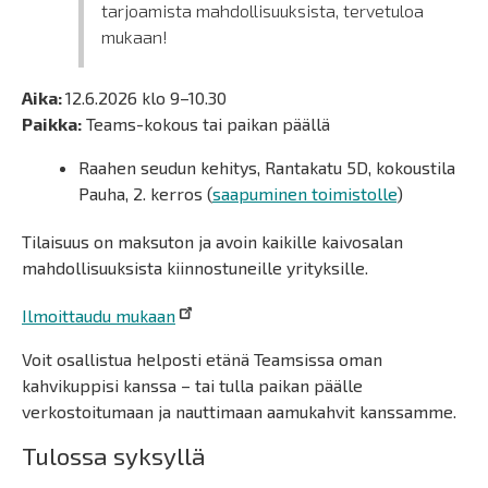
tarjoamista mahdollisuuksista, tervetuloa
mukaan!
Aika:
12.6.2026 klo 9–10.30
Paikka:
Teams-kokous tai paikan päällä
Raahen seudun kehitys, Rantakatu 5D, kokoustila
Pauha, 2. kerros (
saapuminen toimistolle
)
Tilaisuus on maksuton ja avoin kaikille kaivosalan
mahdollisuuksista kiinnostuneille yrityksille.
Ilmoittaudu mukaan
Voit osallistua helposti etänä Teamsissa oman
kahvikuppisi kanssa – tai tulla paikan päälle
verkostoitumaan ja nauttimaan aamukahvit kanssamme.
Tulossa syksyllä