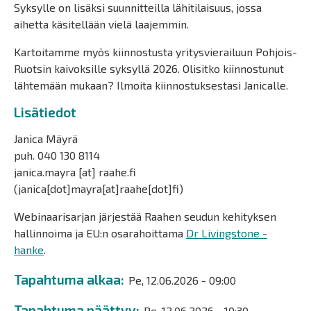
Syksylle on lisäksi suunnitteilla lähitilaisuus, jossa
aihetta käsitellään vielä laajemmin.
Kartoitamme myös kiinnostusta yritysvierailuun Pohjois-
Ruotsin kaivoksille syksyllä 2026. Olisitko kiinnostunut
lähtemään mukaan? Ilmoita kiinnostuksestasi Janicalle.
Lisätiedot
Janica Mäyrä
puh. 040 130 8114
janica.mayra
[at]
raahe.fi
(janica[dot]mayra[at]raahe[dot]fi)
Webinaarisarjan järjestää Raahen seudun kehityksen
hallinnoima ja EU:n osarahoittama
Dr Livingstone -
hanke
.
Tapahtuma alkaa
Pe, 12.06.2026 - 09:00
Tapahtuma päättyy
Pe, 12.06.2026 - 10:30