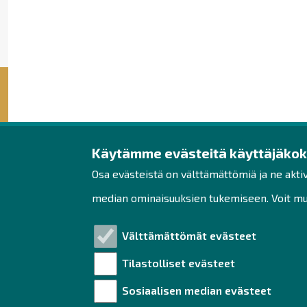
Käytämme evästeitä käyttäjäko
Raahen seudun kehit
Osa evästeistä on välttämättömiä ja ne akti
Rantakatu 5 D 2. kerros
median ominaisuuksien tukemiseen. Voit muo
PL 62
92100 Raahe
Välttämättömät evästeet
Puh. 044 439 3288
Tilastolliset evästeet
yrityspalvelut@raahe.fi
Sosiaalisen median evästeet