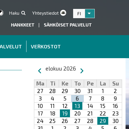
Haku
Yhteystiedot
FI
Listaa lisätoiminnot
HANKKEET
|
SÄHKÖISET PALVELUT
PALVELUT
VERKOSTOT
Sivutus
elokuu 2026
Edellinen
Seuraava
Ma
Ti
Ke
To
Pe
La
Su
27
28
29
30
31
1
2
3
4
5
6
7
8
9
10
11
12
13
14
15
16
17
18
19
20
21
22
23
24
25
26
27
28
29
30
31
1
2
3
4
5
6