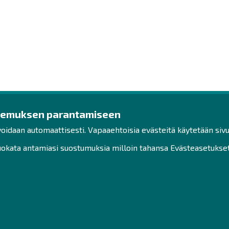
kemuksen parantamiseen
ys
Ota yhteyttä!
Tut
voidaan automaattisesti. Vapaaehtoisia evästeitä käytetään sivu
Toimisto
Henk
kata antamiasi suostumuksia milloin tahansa Evästeasetukset-
Henkilöstön yhteystiedot
Saav
Yhteydenotto
Vast
Hak
Facebook
Sivu
Instagram
LinkedIn