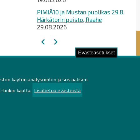
PIMIÄ10 ja Mustan puolikas 29.8.
Härkätorin puisto, Raahe
29.08.2026
Sivutus
Edellinen
Seuraava
Evästeasetukset
ustu!
ston käytön analysointiin ja sosiaalisen
ilötietojen käsittely
linkin kautta.
Lisätietoa evästeistä
utettavuusseloste
uullisuus
u
kartta