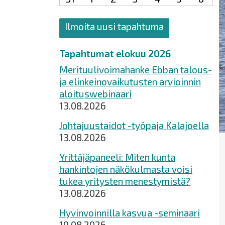
Ilmoita uusi tapahtuma
Tapahtumat elokuu 2026
Merituulivoimahanke Ebban talous-
ja elinkeinovaikutusten arvioinnin
aloituswebinaari
13.08.2026
Johtajuustaidot -työpaja Kalajoella
13.08.2026
Yrittäjäpaneeli: Miten kunta
hankintojen näkökulmasta voisi
tukea yritysten menestymistä?
13.08.2026
Hyvinvoinnilla kasvua -seminaari
19.08.2026