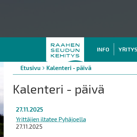
INFO
YRITY
Murupolku
You
Etusivu
Kalenteri - päivä
are
here:
Kalenteri - päivä
27.11.2025
Yrittäjien iltatee Pyhäjoella
27.11.2025