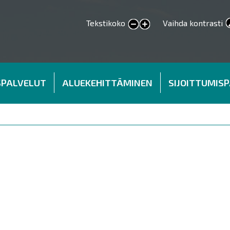
Tekstikoko
Vaihda kontrasti
smaller text
larger text
SPALVELUT
ALUEKEHITTÄMINEN
SIJOITTUMIS