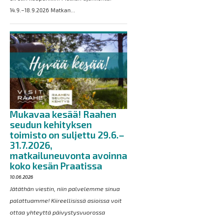
14.9.–18.9.2026 Matkan...
Mukavaa kesää! Raahen
seudun kehityksen
toimisto on suljettu 29.6.–
31.7.2026,
matkailuneuvonta avoinna
koko kesän Praatissa
10.06.2026
Jätäthän viestin, niin palvelemme sinua
palattuamme! Kiireellisissä asioissa voit
ottaa yhteyttä päivystysvuorossa