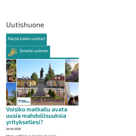
Uutishuone
Näytä kaikki uutiset
Ilmoita uutinen
Voisiko matkailu avata
uusia mahdollisuuksia
yrityksellesi?
29.06.2026
Moni yrittäjä ei miellä itseään