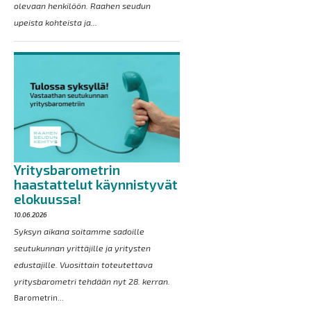
olevaan henkilöön. Raahen seudun
upeista kohteista ja...
Yritysbarometrin
haastattelut käynnistyvät
elokuussa!
10.06.2026
Syksyn aikana soitamme sadoille
seutukunnan yrittäjille ja yritysten
edustajille. Vuosittain toteutettava
yritysbarometri tehdään nyt 28. kerran.
Barometrin...