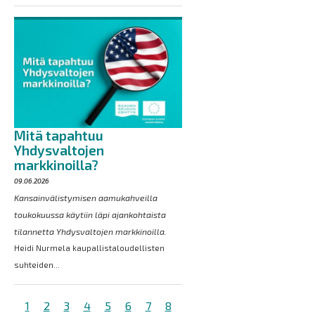
Mitä tapahtuu
Yhdysvaltojen
markkinoilla?
09.06.2026
Kansainvälistymisen aamukahveilla
toukokuussa käytiin läpi ajankohtaista
tilannetta Yhdysvaltojen markkinoilla.
Heidi Nurmela kaupallistaloudellisten
suhteiden...
Sivutus
Tämänhetkinen
1
Sivu
2
Sivu
3
Sivu
4
Sivu
5
Sivu
6
Sivu
7
Sivu
8