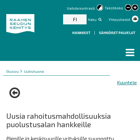
lar
Tekstikoko
Vaihda kontrasti
text
FI
Haku
Yhteystiedot
HANKKEET
|
SÄHKÖISET PALVELUT
Murupolku
You
Etusivu
Uutishuone
are
Kuuntele
here:
Uusia rahoitusmahdollisuuksia
puolustusalan hankkeille
Pienille ja keskisuurille yrityksille suunnattu