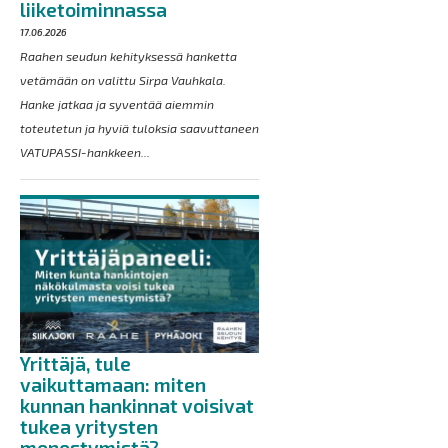
liiketoiminnassa
17.06.2026
Raahen seudun kehityksessä hanketta
vetämään on valittu Sirpa Vauhkala.
Hanke jatkaa ja syventää aiemmin
toteutetun ja hyviä tuloksia saavuttaneen
VATUPASSI-hankkeen...
Yrittäjä, tule
vaikuttamaan: miten
kunnan hankinnat voisivat
tukea yritysten
menestymistä?