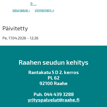
sivu
Sivu
9
…
Seuraava
seuraava ›
Viimeinen
viimeinen »
sivu
sivu
Päivitetty
Pe, 17.04.2026 - 12:26
Raahen seudun kehitys
Rantakatu 5 D 2. kerros
PL 62
92100 Raahe
Puh. 044 439 3288
yrityspalvelut@raahe.fi