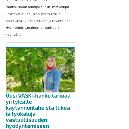
matkailualan toimijaksi. Silti matkailijat
käyttävät alueella paljon muitakin
palveluita kuin majoitusta ja ravintoloita.
Hyvinvointi, tapahtumat, kulttuuri,
käsityöt...
Uusi VASKI-hanke tarjoaa
yrityksille
käytännönläheistä tukea
ja työkaluja
vastuullisuuden
hyödyntämiseen