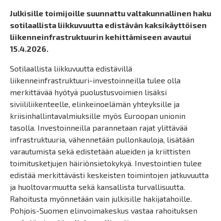
Julkisille toimijoille suunnattu valtakunnallinen haku
sotilaallista liikkuvuutta edistävän kaksikäyttöisen
liikenneinfrastruktuurin kehittämiseen avautui
15.4.2026.
Sotilaallista liikkuvuutta edistävillä
liikenneinfrastruktuuri-investoinneilla tulee olla
merkittävää hyötyä puolustusvoimien lisäksi
siviililiikenteelle, elinkeinoelämän yhteyksille ja
kriisinhallintavalmiuksille myös Euroopan unionin
tasolla. Investoinneilla parannetaan rajat ylittävää
infrastruktuuria, vähennetään pullonkauloja, lisätään
varautumista sekä edistetään alueiden ja kriittisten
toimitusketjujen häiriönsietokykyä. Investointien tulee
edistää merkittävästi keskeisten toimintojen jatkuvuutta
ja huoltovarmuutta sekä kansallista turvallisuutta.
Rahoitusta myönnetään vain julkisille hakijatahoille.
Pohjois-Suomen elinvoimakeskus vastaa rahoituksen