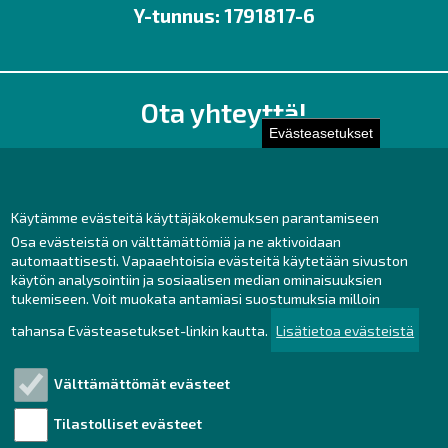
Y-tunnus: 1791817-6
Ota yhteyttä!
Evästeasetukset
Toimisto
Henkilöstön yhteystiedot
Yhteydenotto
Käytämme evästeitä käyttäjäkokemuksen parantamiseen
Osa evästeistä on välttämättömiä ja ne aktivoidaan
Facebook
automaattisesti. Vapaaehtoisia evästeitä käytetään sivuston
Instagram
käytön analysointiin ja sosiaalisen median ominaisuuksien
LinkedIn
tukemiseen. Voit muokata antamiasi suostumuksia milloin
tahansa Evästeasetukset-linkin kautta.
Lisätietoa evästeistä
Välttämättömät evästeet
Tutustu!
Tilastolliset evästeet
Henkilötietojen käsittely