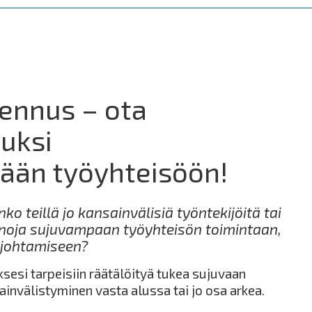
ennus – ota
vuksi
vään työyhteisöön!
ko teillä jo kansainvälisiä työntekijöitä tai
 keinoja sujuvampaan työyhteisön toimintaan,
 johtamiseen?
sesi tarpeisiin räätälöityä tukea sujuvaan
ainvälistyminen vasta alussa tai jo osa arkea.