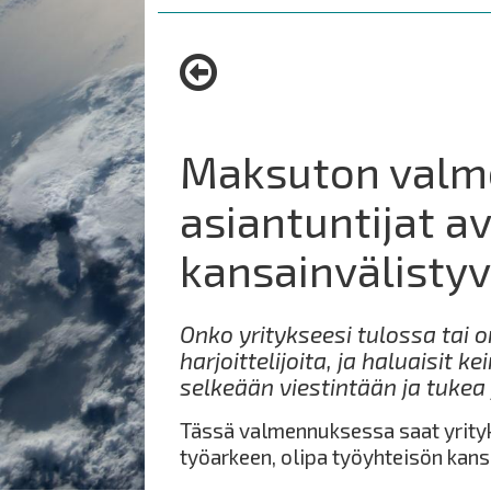
are
here:
Maksuton valm
asiantuntijat a
kansainvälisty
Onko yritykseesi tulossa tai on
harjoittelijoita, ja haluaisit
selkeään viestintään ja tukea
Tässä valmennuksessa saat yrityk
työarkeen, olipa työyhteisön kans