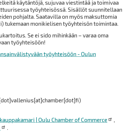
keitä käytäntöjä, sujuvaa viestintää ja toimivaa
lttuurisessa työyhteisössä. Sisällöt suunnitellaan
rpeiden pohjalta. Saatavilla on myös maksuttomia
ti) tukemaan monikielisen työyhteisön toimintaa.
ukartoitus. Se ei sido mihinkään – varaa oma
ivaan työyhteisöön!
nsainvälistyvään työyhteisöön - Oulun
[dot]vallenius[at]chamber[dot]fi)
 kauppakamari | Oulu Chamber of Commerce
,
N
.