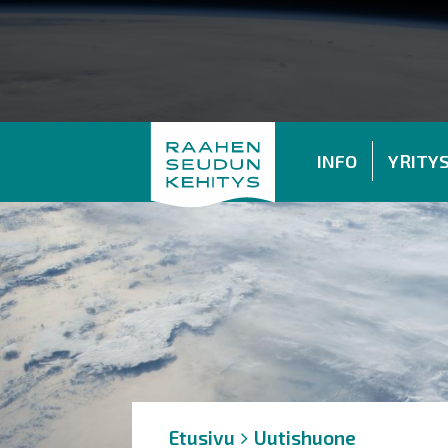
INFO
YRITY
Murupolku
You
Etusivu
Uutishuone