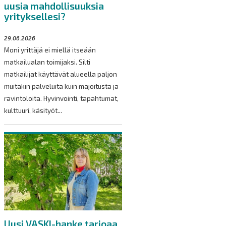
uusia mahdollisuuksia
yrityksellesi?
29.06.2026
Moni yrittäjä ei miellä itseään
matkailualan toimijaksi. Silti
matkailijat käyttävät alueella paljon
muitakin palveluita kuin majoitusta ja
ravintoloita. Hyvinvointi, tapahtumat,
kulttuuri, käsityöt...
Uusi VASKI-hanke tarjoaa