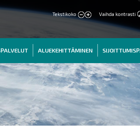
Tekstikoko
Vaihda kontrasti
smaller text
larger text
SPALVELUT
ALUEKEHITTÄMINEN
SIJOITTUMIS