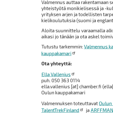
Valmennus auttaa rakentamaan sel
yhteistyötä monikielisessä ja -ku
yrityksen arjen ja todellisten ta
kielikoulutuksia (suomi ja englan
Aloita suunnittelu varaamalla alk
aikasi jo tänään ja ota askel toim
Tutustu tarkemmin:
Valmennus ka
kauppakamari
Ota yhteyttä:
Ella Vallenius
puh. 050 363 0114
ella.vallenius
[at]
chamber.fi
(ella
Oulun kauppakamari
Valmennuksen toteuttavat
Oulun
TalentTrekFinland
ja
ARFFMA