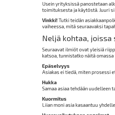
Usein yrityksissä panostetaan a
toimituksesta ja käytöstä. Juuri s
Vinkki!
Tutki teidän asiakkaanpolk
vaiheessa, mitä seuraavaksi tapa
Neljä kohtaa, joissa 
Seuraavat ilmiöt ovat yleisiä rii
katsoa, tunnistatko näitä omassa
Epäselvyys
Asiakas ei tiedä, miten prosessi e
Hukka
Samaa asiaa tehdään uudelleen ta
Kuormitus
Liian moni asia kasaantuu yhdelle 