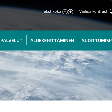
Tekstikoko
Vaihda kontrasti
smaller text
larger text
SPALVELUT
ALUEKEHITTÄMINEN
SIJOITTUMIS