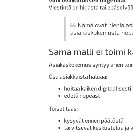
Vuorovaikutuksen ongelmat
Viestintä on hidasta tai epäselvä
Nämä ovat pieniä asi
asiakaskokemusta nope
Sama malli ei toimi ka
Asiakaskokemus syntyy arjen toimi
Osa asiakkaista haluaa:
hoitaa kaiken digitaalisesti
edetä nopeasti
Toiset taas:
kysyvät ennen päätöstä
tarvitsevat keskustelua ja 