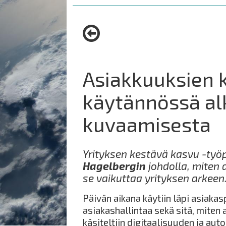
are
here:
Asiakkuuksien 
käytännössä al
kuvaamisesta
Yrityksen kestävä kasvu -työp
Hagelbergin
johdolla, miten 
se vaikuttaa yrityksen arkeen
Päivän aikana käytiin läpi asiakas
asiakashallintaa sekä sitä, miten
käsiteltiin digitaalisuuden ja au