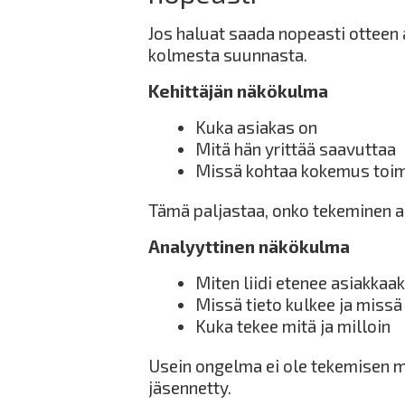
Jos haluat saada nopeasti otteen 
kolmesta suunnasta.
Kehittäjän näkökulma
Kuka asiakas on
Mitä hän yrittää saavuttaa
Missä kohtaa kokemus toimi
Tämä paljastaa, onko tekeminen a
Analyyttinen näkökulma
Miten liidi etenee asiakkaak
Missä tieto kulkee ja missä
Kuka tekee mitä ja milloin
Usein ongelma ei ole tekemisen mä
jäsennetty.