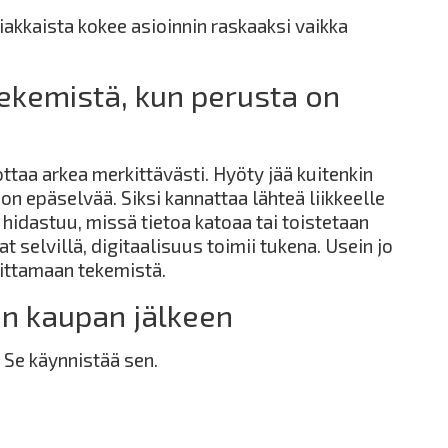
iakkaista kokee asioinnin raskaaksi vaikka
tekemistä, kun perusta on
ottaa arkea merkittävästi. Hyöty jää kuitenkin
on epäselvää. Siksi kannattaa lähteä liikkeelle
 hidastuu, missä tietoa katoaa tai toistetaan
 selvillä, digitaalisuus toimii tukena. Usein jo
oittamaan tekemistä.
an kaupan jälkeen
 Se käynnistää sen.