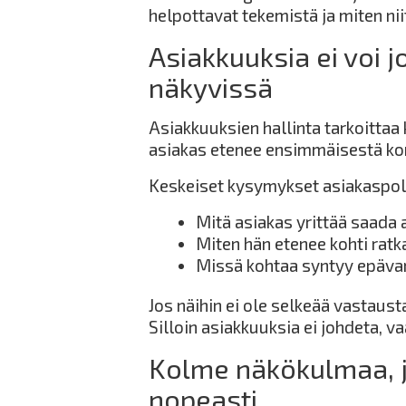
helpottavat tekemistä ja miten nii
Asiakkuuksia ei voi j
näkyvissä
Asiakkuuksien hallinta tarkoittaa
asiakas etenee ensimmäisestä kon
Keskeiset kysymykset asiakaspolu
Mitä asiakas yrittää saada 
Miten hän etenee kohti ratk
Missä kohtaa syntyy epäv
Jos näihin ei ole selkeää vastaust
Silloin asiakkuuksia ei johdeta, v
Kolme näkökulmaa, j
nopeasti