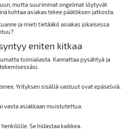
lkuun, mutta suurimmat ongelmat löytyvät
iinä kohtaa asiakas tekee päätöksen jatkosta.
uanne ja mieti tietääkö asiakas jokaisessa
htuu?
syntyy eniten kitkaa
ppumatta toimialasta. Kannattaa pysähtyä ja
 tekemisessäsi.
tenee. Yrityksen sisällä vastuut ovat epäselviä.
i vasta asiakkaan muistutettua.
henkilölle. Se hidastaa kaikkea.