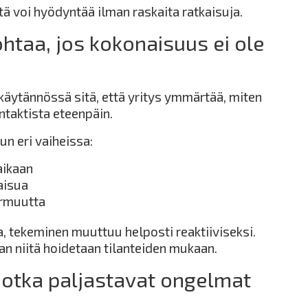
tä voi hyödyntää ilman raskaita ratkaisuja.
ohtaa, jos kokonaisuus ei ole
 käytännössä sitä, että yritys ymmärtää, miten
taktista eteenpäin.
n eri vaiheissa:
aikaan
aisua
armuutta
a, tekeminen muuttuu helposti reaktiiviseksi.
aan niitä hoidetaan tilanteiden mukaan.
otka paljastavat ongelmat