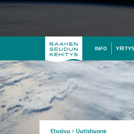
INFO
YRITY
Murupolku
You
Etusivu
Uutishuone