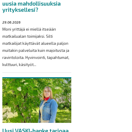
uusia mahdollisuuksia
yrityksellesi?
29.06.2026
Moni yrittäjä ei miellä itseään
matkailualan toimijaksi. Silti
matkailijat käyttävät alueella paljon
muitakin palveluita kuin majoitusta ja
ravintoloita. Hyvinvointi, tapahtumat,
kulttuuri, käsityöt...
Uusi VASKI-hanke tarjoaa