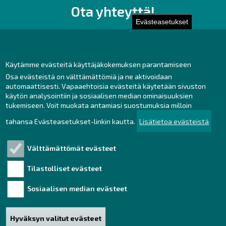
Ota yhteyttä!
Evästeasetukset
Toimisto
Henkilöstön yhteystiedot
Yhteydenotto
Käytämme evästeitä käyttäjäkokemuksen parantamiseen
Osa evästeistä on välttämättömiä ja ne aktivoidaan
Facebook
automaattisesti. Vapaaehtoisia evästeitä käytetään sivuston
Instagram
käytön analysointiin ja sosiaalisen median ominaisuuksien
LinkedIn
tukemiseen. Voit muokata antamiasi suostumuksia milloin
tahansa Evästeasetukset-linkin kautta.
Lisätietoa evästeistä
Välttämättömät evästeet
Tutustu!
Tilastolliset evästeet
Henkilötietojen käsittely
Saavutettavuusseloste
Sosiaalisen median evästeet
Vastuullisuus
Hyväksyn valitut evästeet
Haku