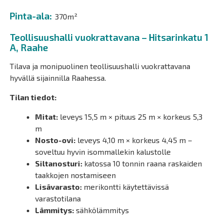
Pinta-ala
370m²
Teollisuushalli vuokrattavana – Hitsarinkatu 1
A, Raahe
Tilava ja monipuolinen teollisuushalli vuokrattavana
hyvällä sijainnilla Raahessa.
Tilan tiedot:
Mitat:
leveys 15,5 m × pituus 25 m × korkeus 5,3
m
Nosto-ovi:
leveys 4,10 m × korkeus 4,45 m –
soveltuu hyvin isommallekin kalustolle
Siltanosturi:
katossa 10 tonnin raana raskaiden
taakkojen nostamiseen
Lisävarasto:
merikontti käytettävissä
varastotilana
Lämmitys:
sähkölämmitys