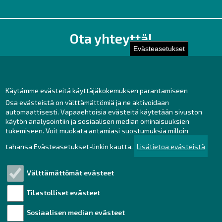
Ota yhteyttä!
Evästeasetukset
Toimisto
Henkilöstön yhteystiedot
Yhteydenotto
Käytämme evästeitä käyttäjäkokemuksen parantamiseen
Osa evästeistä on välttämättömiä ja ne aktivoidaan
Facebook
automaattisesti. Vapaaehtoisia evästeitä käytetään sivuston
Instagram
käytön analysointiin ja sosiaalisen median ominaisuuksien
LinkedIn
tukemiseen. Voit muokata antamiasi suostumuksia milloin
tahansa Evästeasetukset-linkin kautta.
Lisätietoa evästeistä
Välttämättömät evästeet
Tutustu!
Tilastolliset evästeet
Henkilötietojen käsittely
Saavutettavuusseloste
Sosiaalisen median evästeet