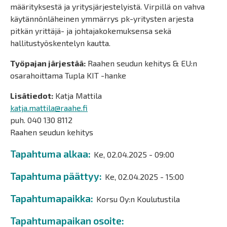
määrityksestä ja yritysjärjestelyistä. Virpillä on vahva
käytännönläheinen ymmärrys pk-yritysten arjesta
pitkän yrittäjä- ja johtajakokemuksensa sekä
hallitustyöskentelyn kautta.
Työpajan järjestää:
Raahen seudun kehitys & EU:n
osarahoittama Tupla KIT -hanke
Lisätiedot:
Katja Mattila
katja.mattila@raahe.fi
puh. 040 130 8112
Raahen seudun kehitys
Tapahtuma alkaa
Ke, 02.04.2025 - 09:00
Tapahtuma päättyy
Ke, 02.04.2025 - 15:00
Tapahtumapaikka
Korsu Oy:n Koulutustila
Tapahtumapaikan osoite