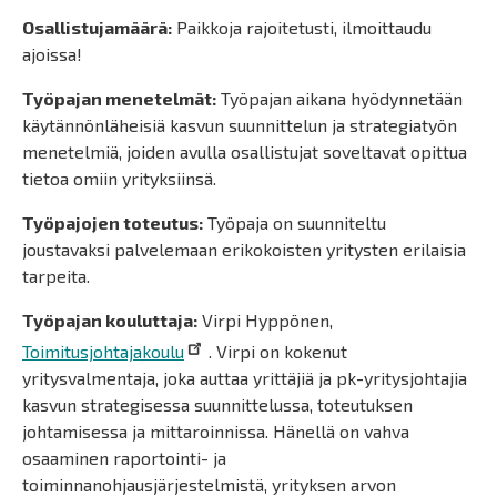
Osallistujamäärä:
Paikkoja rajoitetusti, ilmoittaudu
ajoissa!
Työpajan menetelmät:
Työpajan aikana hyödynnetään
käytännönläheisiä kasvun suunnittelun ja strategiatyön
menetelmiä, joiden avulla osallistujat soveltavat opittua
tietoa omiin yrityksiinsä.
Työpajojen toteutus:
Työpaja on suunniteltu
joustavaksi palvelemaan erikokoisten yritysten erilaisia
tarpeita.
Työpajan kouluttaja:
Virpi Hyppönen,
Toimitusjohtajakoulu
. Virpi on kokenut
yritysvalmentaja, joka auttaa yrittäjiä ja pk-yritysjohtajia
kasvun strategisessa suunnittelussa, toteutuksen
johtamisessa ja mittaroinnissa. Hänellä on vahva
osaaminen raportointi- ja
toiminnanohjausjärjestelmistä, yrityksen arvon