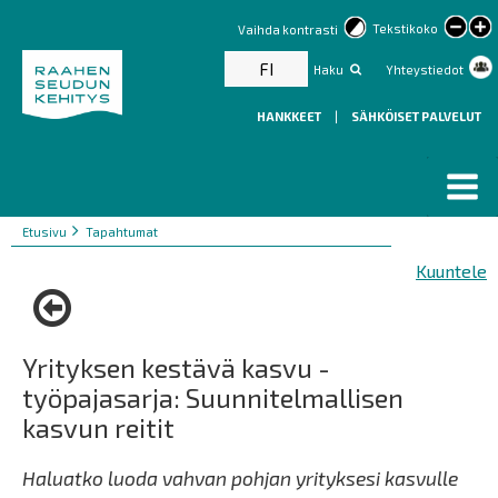
lar
Tekstikoko
Vaihda kontrasti
text
FI
Haku
Yhteystiedot
HANKKEET
|
SÄHKÖISET PALVELUT
Murupolku
You
Etusivu
Tapahtumat
are
Kuuntele
here:
Yrityksen kestävä kasvu -
työpajasarja: Suunnitelmallisen
kasvun reitit
Haluatko luoda vahvan pohjan yrityksesi kasvulle