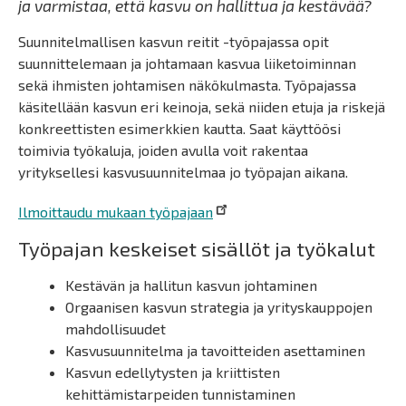
ja varmistaa, että kasvu on hallittua ja kestävää?
Suunnitelmallisen kasvun reitit -työpajassa opit
suunnittelemaan ja johtamaan kasvua liiketoiminnan
sekä ihmisten johtamisen näkökulmasta. Työpajassa
käsitellään kasvun eri keinoja, sekä niiden etuja ja riskejä
konkreettisten esimerkkien kautta. Saat käyttöösi
toimivia työkaluja, joiden avulla voit rakentaa
yrityksellesi kasvusuunnitelmaa jo työpajan aikana.
Ilmoittaudu mukaan työpajaan
Työpajan keskeiset sisällöt ja työkalut
Kestävän ja hallitun kasvun johtaminen
Orgaanisen kasvun strategia ja yrityskauppojen
mahdollisuudet
Kasvusuunnitelma ja tavoitteiden asettaminen
Kasvun edellytysten ja kriittisten
kehittämistarpeiden tunnistaminen