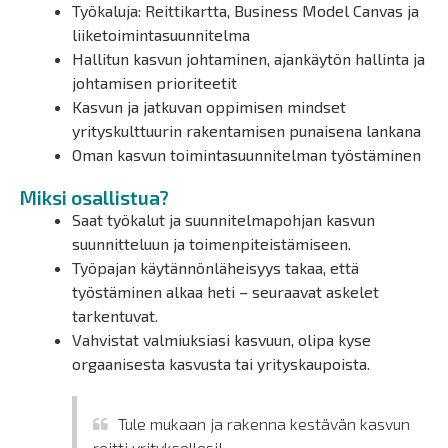
Työkaluja: Reittikartta, Business Model Canvas ja
liiketoimintasuunnitelma
Hallitun kasvun johtaminen, ajankäytön hallinta ja
johtamisen prioriteetit
Kasvun ja jatkuvan oppimisen mindset
yrityskulttuurin rakentamisen punaisena lankana
Oman kasvun toimintasuunnitelman työstäminen
Miksi osallistua?
Saat työkalut ja suunnitelmapohjan kasvun
suunnitteluun ja toimenpiteistämiseen.
Työpajan käytännönläheisyys takaa, että
työstäminen alkaa heti – seuraavat askelet
tarkentuvat.
Vahvistat valmiuksiasi kasvuun, olipa kyse
orgaanisesta kasvusta tai yrityskaupoista.
Tule mukaan ja rakenna kestävän kasvun
reitti yrityksellesi!