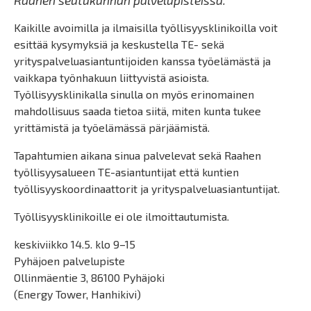
Raahen seutukunnan palvelupisteissä.
Kaikille avoimilla ja ilmaisilla työllisyysklinikoilla voit
esittää kysymyksiä ja keskustella TE- sekä
yrityspalveluasiantuntijoiden kanssa työelämästä ja
vaikkapa työnhakuun liittyvistä asioista.
Työllisyysklinikalla sinulla on myös erinomainen
mahdollisuus saada tietoa siitä, miten kunta tukee
yrittämistä ja työelämässä pärjäämistä.
Tapahtumien aikana sinua palvelevat sekä Raahen
työllisyysalueen TE-asiantuntijat että kuntien
työllisyyskoordinaattorit ja yrityspalveluasiantuntijat.
Työllisyysklinikoille ei ole ilmoittautumista.
keskiviikko 14.5. klo 9–15
Pyhäjoen palvelupiste
Ollinmäentie 3, 86100 Pyhäjoki
(Energy Tower, Hanhikivi)