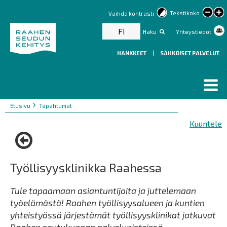
lar
Tekstikoko
Vaihda kontrasti
text
FI
Haku
Yhteystiedot
HANKKEET
|
SÄHKÖISET PALVELUT
Murupolku
You
Etusivu
Tapahtumat
are
Kuuntele
here:
Työllisyysklinikka Raahessa
Tule tapaamaan asiantuntijoita ja juttelemaan
työelämästä! Raahen työllisyysalueen ja kuntien
yhteistyössä järjestämät työllisyysklinikat jatkuvat