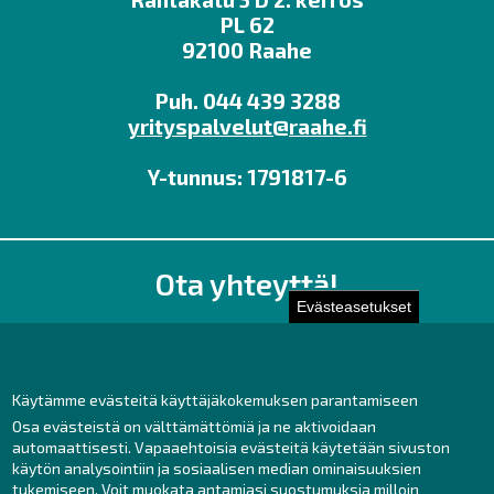
PL 62
92100 Raahe
Puh. 044 439 3288
yrityspalvelut@raahe.fi
Y-tunnus: 1791817-6
Ota yhteyttä!
Evästeasetukset
Toimisto
Henkilöstön yhteystiedot
Yhteydenotto
Käytämme evästeitä käyttäjäkokemuksen parantamiseen
Osa evästeistä on välttämättömiä ja ne aktivoidaan
Facebook
automaattisesti. Vapaaehtoisia evästeitä käytetään sivuston
Instagram
käytön analysointiin ja sosiaalisen median ominaisuuksien
LinkedIn
tukemiseen. Voit muokata antamiasi suostumuksia milloin