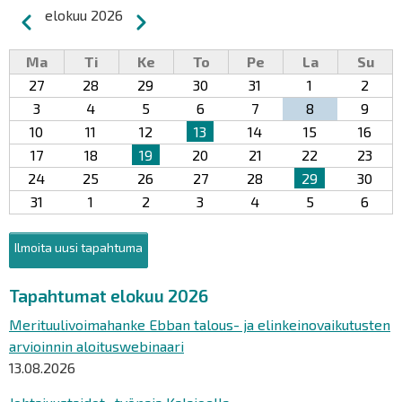
Sivutus
elokuu 2026
Edellinen
Seuraava
Ma
Ti
Ke
To
Pe
La
Su
27
28
29
30
31
1
2
3
4
5
6
7
8
9
10
11
12
13
14
15
16
17
18
19
20
21
22
23
24
25
26
27
28
29
30
31
1
2
3
4
5
6
Ilmoita uusi tapahtuma
Tapahtumat elokuu 2026
Merituulivoimahanke Ebban talous- ja elinkeinovaikutusten
arvioinnin aloituswebinaari
13.08.2026