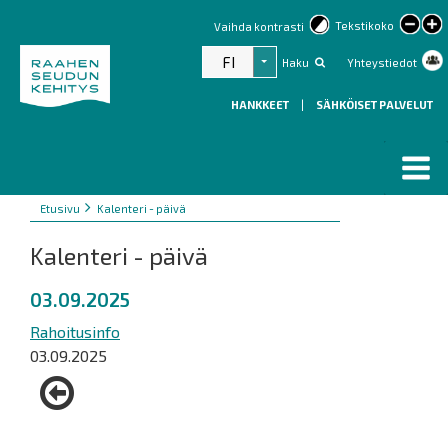
lar
Tekstikoko
Vaihda kontrasti
text
FI
Haku
Yhteystiedot
Listaa lisätoiminnot
HANKKEET
|
SÄHKÖISET PALVELUT
Murupolku
You
Etusivu
Kalenteri - päivä
are
Kalenteri - päivä
here:
03.09.2025
Rahoitusinfo
03.09.2025