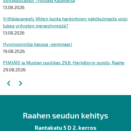
Johtajuustaidot -työpaja Kalajoella
13.08.2026
Yrittäjäpaneeli: Miten kunta hankintojen näkökulmasta voisi
tukea yritysten menestymistä?
13.08.2026
Hyvinvoinnilla kasvua -seminaari
19.08.2026
PIMIÄ10 ja Mustan puolikas 29.8. Härkätorin puisto, Raahe
29.08.2026
Sivutus
Edellinen
Seuraava
Raahen seudun kehitys
Rantakatu 5 D 2. kerros