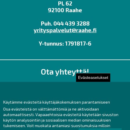
PL 62
92100 Raahe
Puh. 044 439 3288
yrityspalvelut@raahe.fi
Y-tunnus: 1791817-6
Ota yhteyttä!
Evästeasetukset
Toimisto
Henkilöstön yhteystiedot
Yhteydenotto
Käytämme evästeitä käyttäjäkokemuksen parantamiseen
Osa evästeistä on välttämättömiä ja ne aktivoidaan
Facebook
automaattisesti. Vapaaehtoisia evästeitä käytetään sivuston
Instagram
käytön analysointiin ja sosiaalisen median ominaisuuksien
LinkedIn
tukemiseen. Voit muokata antamiasi suostumuksia milloin