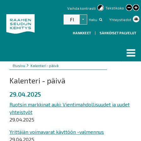
lar
Tekstikoko
Vaihda kontrasti
text
FI
Haku
Yhteystiedot
Listaa lisätoiminnot
HANKKEET
|
SÄHKÖISET PALVELUT
Murupolku
You
Etusivu
Kalenteri - päivä
are
Kalenteri - päivä
here:
29.04.2025
Ruotsin markkinat auki: Vientimahdollisuudet ja uudet
yhteistyöt
29.04.2025
Yrittäjän voimavarat käyttöön -valmennus
29.04.2025