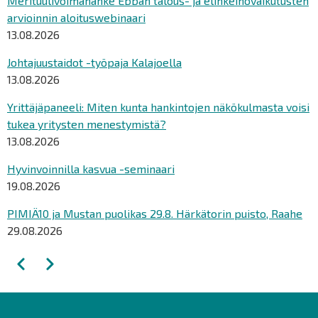
Merituulivoimahanke Ebban talous- ja elinkeinovaikutusten
arvioinnin aloituswebinaari
13.08.2026
Johtajuustaidot -työpaja Kalajoella
13.08.2026
Yrittäjäpaneeli: Miten kunta hankintojen näkökulmasta voisi
tukea yritysten menestymistä?
13.08.2026
Hyvinvoinnilla kasvua -seminaari
19.08.2026
PIMIÄ10 ja Mustan puolikas 29.8. Härkätorin puisto, Raahe
29.08.2026
Sivutus
Edellinen
Seuraava