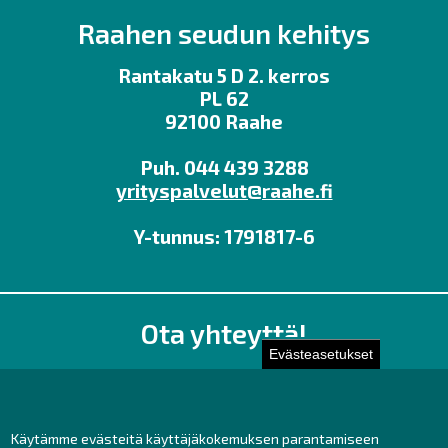
Raahen seudun kehitys
Rantakatu 5 D 2. kerros
PL 62
92100 Raahe
Puh. 044 439 3288
yrityspalvelut@raahe.fi
Y-tunnus: 1791817-6
Ota yhteyttä!
Evästeasetukset
Toimisto
Henkilöstön yhteystiedot
Yhteydenotto
Käytämme evästeitä käyttäjäkokemuksen parantamiseen