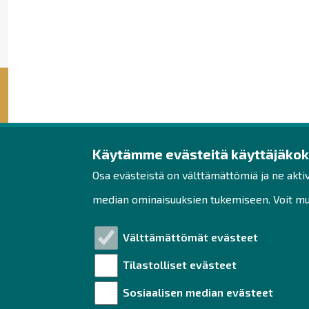
Käytämme evästeitä käyttäjäko
Raahen seudun kehit
Osa evästeistä on välttämättömiä ja ne akti
Rantakatu 5 D 2. kerros
median ominaisuuksien tukemiseen. Voit muo
PL 62
92100 Raahe
Välttämättömät evästeet
Puh. 044 439 3288
Tilastolliset evästeet
yrityspalvelut@raahe.fi
Sosiaalisen median evästeet