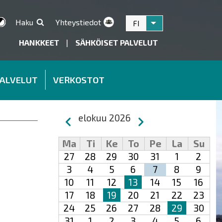
Haku
Yhteystiedot
FI
Listaa lisätoiminnot
HANKKEET
|
SÄHKÖISET PALVELUT
PALVELUT
VERKOSTOT
Sivutus
elokuu 2026
Edellinen
Seuraava
Ma
Ti
Ke
To
Pe
La
Su
27
28
29
30
31
1
2
3
4
5
6
7
8
9
10
11
12
13
14
15
16
17
18
19
20
21
22
23
24
25
26
27
28
29
30
31
1
2
3
4
5
6