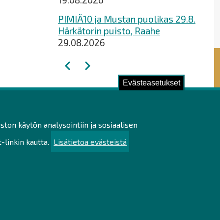
PIMIÄ10 ja Mustan puolikas 29.8.
Härkätorin puisto, Raahe
29.08.2026
Sivutus
Edellinen
Seuraava
Evästeasetukset
ustu!
ston käytön analysointiin ja sosiaalisen
ilötietojen käsittely
linkin kautta.
Lisätietoa evästeistä
utettavuusseloste
uullisuus
u
kartta