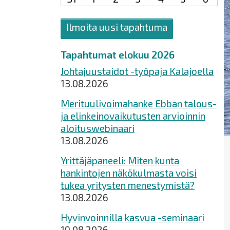
Ilmoita uusi tapahtuma
Tapahtumat elokuu 2026
Johtajuustaidot -työpaja Kalajoella
13.08.2026
Merituulivoimahanke Ebban talous-
ja elinkeinovaikutusten arvioinnin
aloituswebinaari
13.08.2026
Yrittäjäpaneeli: Miten kunta
hankintojen näkökulmasta voisi
tukea yritysten menestymistä?
13.08.2026
Hyvinvoinnilla kasvua -seminaari
19.08.2026