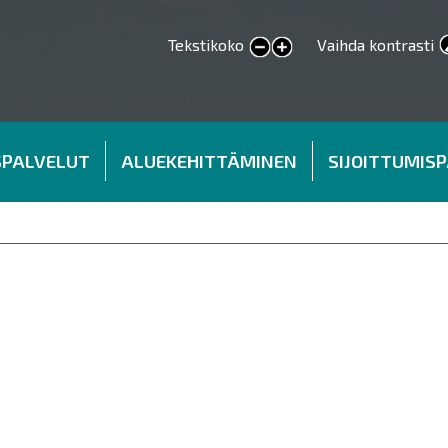
Tekstikoko
Vaihda kontrasti
smaller text
larger text
SPALVELUT
ALUEKEHITTÄMINEN
SIJOITTUMIS