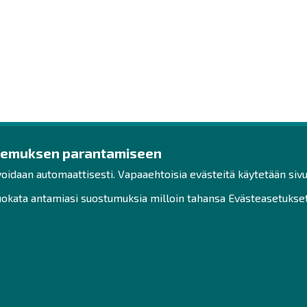
kemuksen parantamiseen
ys
Ota yhteyttä!
Tut
voidaan automaattisesti. Vapaaehtoisia evästeitä käytetään sivu
Toimisto
Henk
kata antamiasi suostumuksia milloin tahansa Evästeasetukset-
Henkilöstön yhteystiedot
Saav
Yhteydenotto
Vast
Hak
Facebook
Sivu
Instagram
LinkedIn