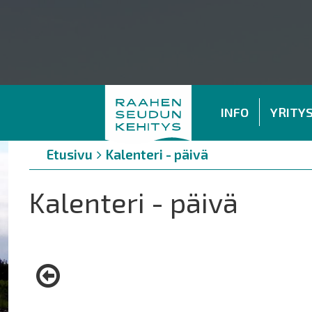
INFO
YRITY
Murupolku
You
Etusivu
Kalenteri - päivä
are
here:
Kalenteri - päivä