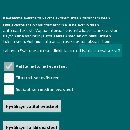
Henkilöstön yhteystiedot
Yhteydenotto
Käytämme evästeitä käyttäjäkokemuksen parantamiseen
Osa evästeistä on välttämättömiä ja ne aktivoidaan
Facebook
automaattisesti. Vapaaehtoisia evästeitä käytetään sivuston
Instagram
käytön analysointiin ja sosiaalisen median ominaisuuksien
LinkedIn
tukemiseen. Voit muokata antamiasi suostumuksia milloin
tahansa Evästeasetukset-linkin kautta.
Lisätietoa evästeistä
Välttämättömät evästeet
Tutustu!
Tilastolliset evästeet
Henkilötietojen käsittely
Saavutettavuusseloste
Sosiaalisen median evästeet
Vastuullisuus
Hyväksyn valitut evästeet
Haku
Sivukartta
Hyväksyn kaikki evästeet
Poista hyväksyntä