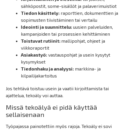
sähköpostit, some-sisällöt ja palaverimuistiot
Tiedon käsittely:
raporttien, dokumenttien ja
sopimusten tiivistäminen tai vertailu
Ideointi ja suunnittelu:
uusien palveluiden,
kampanjoiden tai prosessien kehittäminen
Toistuvat rutiinit:
mallipohjat, ohjeet ja
viikkoraportit
Asiakastyö:
vastauspohjat ja usein kysytyt
kysymykset
Tiedonhaku ja analyysi:
markkina- ja
kilpailijakartoitus
Jos tehtävä toistuu usein ja vaatii kirjoittamista tai
ajattelua, tekoäly voi auttaa.
Missä tekoälyä ei pidä käyttää
sellaisenaan
Työpajassa painotettiin myös rajoja. Tekoäly ei sovi