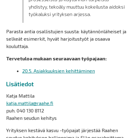
yhdistyy, tekoäly muuttuu kokeilusta aidoksi
työkaluksi yrityksen arjessa.
Parasta antia osallistujien suusta: käytännönläheiset ja
selkeät esimerkit, hyvät harjoitustyöt ja osaava
kouluttaja.
Tervetuloa mukaan seuraavaan työpajaan:
20.5. Asiakkuuksien kehittäminen
Lisätiedot
Katja Mattila
katja.mattila@raahe.fi
puh. 040 130 8112
Raahen seudun kehitys
Yrityksen kestävä kasvu -työpajat järjestää Raahen
seudun kehityksen hallinnoima ja EU:n osarahoittama