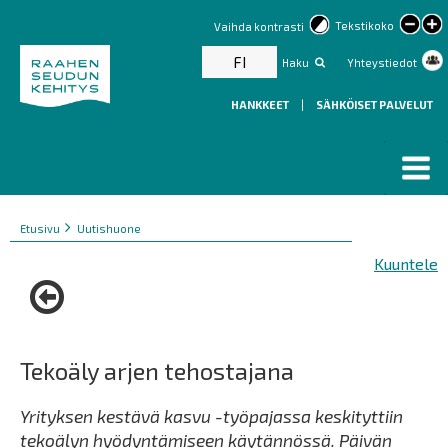
lar
Tekstikoko
Vaihda kontrasti
text
FI
Haku
Yhteystiedot
HANKKEET
|
SÄHKÖISET PALVELUT
Murupolku
You
Etusivu
Uutishuone
are
Kuuntele
here:
Tekoäly arjen tehostajana
Yrityksen kestävä kasvu -työpajassa keskityttiin
tekoälyn hyödyntämiseen käytännössä. Päivän