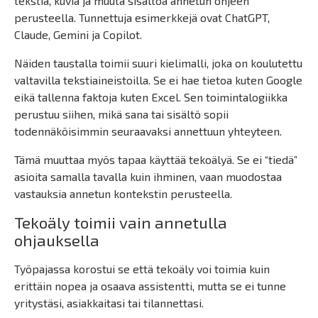
tekstiä, kuvia ja muuta sisältöä annetun ohjeen
perusteella. Tunnettuja esimerkkejä ovat ChatGPT,
Claude, Gemini ja Copilot.
Näiden taustalla toimii suuri kielimalli, joka on koulutettu
valtavilla tekstiaineistoilla. Se ei hae tietoa kuten Google
eikä tallenna faktoja kuten Excel. Sen toimintalogiikka
perustuu siihen, mikä sana tai sisältö sopii
todennäköisimmin seuraavaksi annettuun yhteyteen.
Tämä muuttaa myös tapaa käyttää tekoälyä. Se ei “tiedä”
asioita samalla tavalla kuin ihminen, vaan muodostaa
vastauksia annetun kontekstin perusteella.
Tekoäly toimii vain annetulla
ohjauksella
Työpajassa korostui se että tekoäly voi toimia kuin
erittäin nopea ja osaava assistentti, mutta se ei tunne
yritystäsi, asiakkaitasi tai tilannettasi.