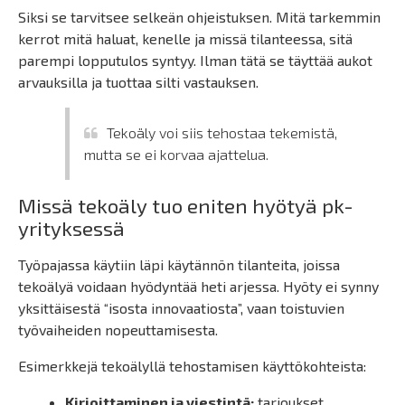
Siksi se tarvitsee selkeän ohjeistuksen. Mitä tarkemmin
kerrot mitä haluat, kenelle ja missä tilanteessa, sitä
parempi lopputulos syntyy. Ilman tätä se täyttää aukot
arvauksilla ja tuottaa silti vastauksen.
Tekoäly voi siis tehostaa tekemistä,
mutta se ei korvaa ajattelua.
Missä tekoäly tuo eniten hyötyä pk-
yrityksessä
Työpajassa käytiin läpi käytännön tilanteita, joissa
tekoälyä voidaan hyödyntää heti arjessa. Hyöty ei synny
yksittäisestä “isosta innovaatiosta”, vaan toistuvien
työvaiheiden nopeuttamisesta.
Esimerkkejä tekoälyllä tehostamisen käyttökohteista:
Kirjoittaminen ja viestintä:
tarjoukset,