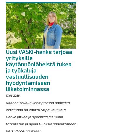
Uusi VASKI-hanke tarjoaa
yrityksille
käytännönläheistä tukea
ja työkaluja
vastuullisuuden
hyödyntämiseen
liiketoiminnassa
17.06.2026
Raahen seudun kehityksessä hanketta
vetämään on valittu Sirpa Vauhkala.
Hanke jatkaa ja syventää aiemmin
toteutetun ja hyviä tuloksia saavuttaneen
VATUPASSI-hankkeen...