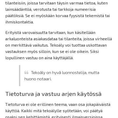
tilanteisiin, joissa tarvitaan täysin varmaa tietoa, kuten
lainsäädäntöä, verotusta tai tarkkoja numeerisia
päätöksiä. Se ei myöskään korvaa fyysistä tekemistä tai
ihmiskontaktia.
Erityistä varovaisuutta tarvitaan, kun käsitellään
arkaluonteista asiakasdataa tai tilanteita, joissa virheellä
on merkittävä vaikutus. Tekoäly voi tuottaa uskottavan
vastauksen myös silloin, kun se ei ole oikein. Siksi
lopullinen vastuu on aina käyttäjällä.
Tekoäly on hyvä luonnostelija, mutta
huono notaari.
Tietoturva ja vastuu arjen käytössä
Tietoturva ei ole erillinen teema, vaan osa jokapäiväistä
käyttöä. Kaikki mitä tekoälylle syötetään, voi päätyä
osaksi sen kehittämistä, erityisesti ilmaisversioissa.