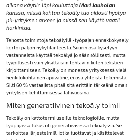
aikana käytiin läpi kouluttaja
Mari Jauholan
kanssa, missä kohtaa tekoäly tuo aidosti hyötyä
pk-yrityksen arkeen ja missä sen käyttö vaatii
harkintaa.
Tehosta toimintoja tekoälyllä -työpajan ennakkokysely
kertoi paljon nykytilanteesta. Suurin osa kyselyyn
vastanneista käyttää tekoälyä jo säännöllisesti, mutta
tyypillisesti vain yksittäisiin tehtäviin kuten tekstien
kirjoittamiseen. Tekoäly on monessa yrityksessä vielä
henkilökohtainen apuväline, ei osa yhteistä tekemistä.
Silti 60 % vastaajista pitää sitä erittäin tärkeänä oman
yrityksen kehittämisessä lähivuosina.
Miten generatiivinen tekoäly toimii
Tekoäly on kattotermi useille teknologioille, mutta
työpajassa fokus oli generatiivisessa tekoälyssä. Se
tarkoittaa järjestelmiä, jotka tuottavat ja käsittelevät