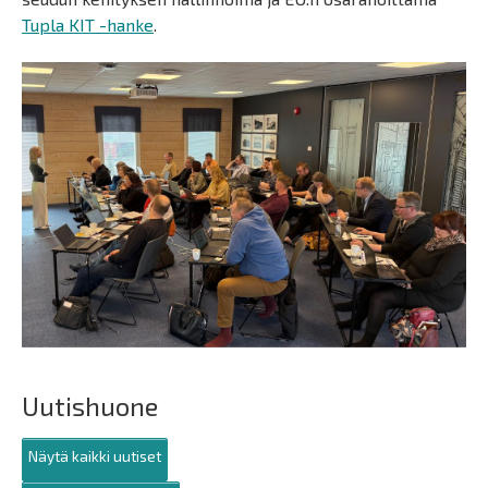
Tupla KIT -hanke
.
Uutishuone
Näytä kaikki uutiset