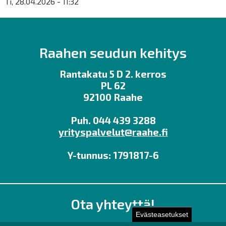
Ti, 28.04.2026 - 11:32
Raahen seudun kehitys
Rantakatu 5 D 2. kerros
PL 62
92100 Raahe
Puh. 044 439 3288
yrityspalvelut@raahe.fi
Y-tunnus: 1791817-6
Ota yhteyttä!
Evästeasetukset
Toimisto