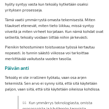
hyöty syntyy vasta kun tekoäly kytketään osaksi
yrityksen prosesseja.
Tämä vaatii ymmärrystä omasta tekemisestä. Miten
tilaukset etenevät, miten tieto liikkuu, missä syntyy
viiveitä ja miten virheet korjataan. Kun nämä kohdat ovat
selkeitä, tekoäly voidaan liittää niihin järkevästi.
Pienikin tehostuminen toistuvassa työssä kertautuu
nopeasti. Jo tunnin säästö viikossa voi tarkoittaa
merkittävää vaikutusta vuoden tasolla.
Päivän anti
Tekoäly ei ole irrallinen työkalu, vaan osa arjen
tekemistä. Sen arvo ei synny siitä, että sitä käytetään
paljon, vaan siitä, että sitä käytetään oikeissa kohdissa.
Kun ymmärrys teknologiasta, omista
prosesseista ja käytännön tarpeista