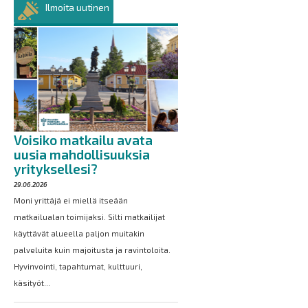
Ilmoita uutinen
Voisiko matkailu avata
uusia mahdollisuuksia
yrityksellesi?
29.06.2026
Moni yrittäjä ei miellä itseään
matkailualan toimijaksi. Silti matkailijat
käyttävät alueella paljon muitakin
palveluita kuin majoitusta ja ravintoloita.
Hyvinvointi, tapahtumat, kulttuuri,
käsityöt...