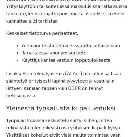
Yrityskäyttöön tarkoitetuissa maksullisissa ratkaisuissa
tämä on yleensä rajattu pois, mutta asetukset ja ehdot
kannattaa silti tarkistaa.
Keskeiset tietoturva periaatteet:
Arkaluonteista tietoa ei syötetä sellaisenaan
Tarvittaessa anonymisoi tieto
Käyttäjä kantaa vastuun lopputuloksesta
Lisäksi EU:n tekoälyasetus (AI Act) tuo jatkossa lisää
sääntelyä erityisesti läpinäkyvyyteen ja vastuisiin
liittyen, samaan tapaan kuin GDPR on tehnyt
tietosuojassa.
Yleisestä työkalusta kilpailueduksi
Työpajan lopussa keskustelu siirtyi siihen, miten
tekoälystä tulee oikeasti osa yrityksen kilpailukykyä.
Yksittäiset kokeilut eivät vielä muuta toimintaa, vaan