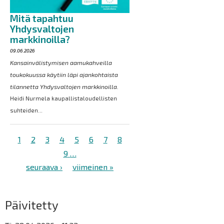
Mitä tapahtuu
Yhdysvaltojen
markkinoilla?
09.06.2026
Kansainvälistymisen aamukahveilla
toukokuussa käytiin läpi ajankohtaista
tilannetta Yhdysvaltojen markkinoilla.
Heidi Nurmela kaupallistaloudellisten
suhteiden...
Sivutus
Tämänhetkinen
1
Sivu
2
Sivu
3
Sivu
4
Sivu
5
Sivu
6
Sivu
7
Sivu
8
sivu
Sivu
9
…
Seuraava
seuraava ›
Viimeinen
viimeinen »
sivu
sivu
Päivitetty